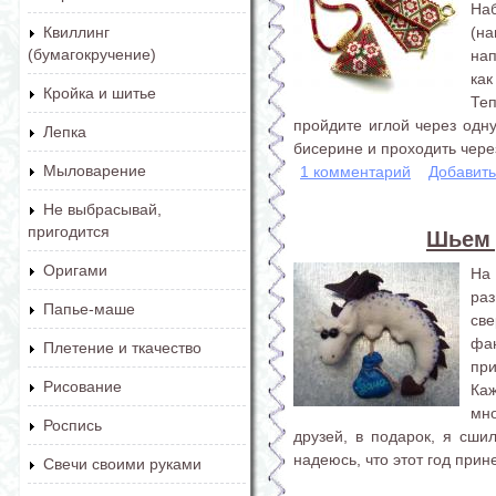
Наб
(н
Квиллинг
(бумагокручение)
на
как
Кройка и шитье
Те
пройдите иглой через одн
Лепка
бисерине и проходить через
Мыловарение
1 комментарий
Добавит
Не выбрасывай,
пригодится
Шьем 
Оригами
На
ра
Папье-маше
св
фан
Плетение и ткачество
пр
Рисование
Каж
мно
Роспись
друзей, в подарок, я сши
надеюсь, что этот год прин
Свечи своими руками