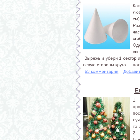
Ка
лю
см)
Ра
час
сги
Одн
све
Вырежь и убери 1 сектор и
левую стороны круга — пол
63 комментария
Добави
Е
1.
про
пос
луч
то 
2.
бум