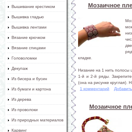
Мозаичное плет
Вышивание крестиком
Вышивка гладью
Мо
мо
Вышивка лентами
низ
Вязание крючком
чи
две
Вязание спицами
ря
кладке.
Головоломки
Декупаж
Низание на 1 нить полосы 
1-й и 2-й ряды. Закрепит
Из бисера и бусин
(она на рисунке круглая). Н
1 комментарий
Добавит
Из бумаги и картона
Из дерева
Мозаичное пле
Из проволоки
Из природных материалов
Карвинг