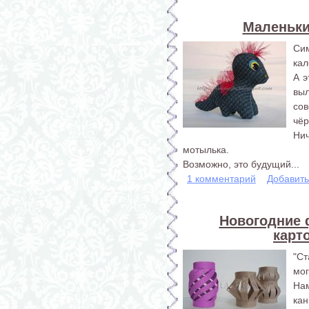
Маленьки
Си
кал
А 
вы
со
чёр
Ни
мотылька.
Возможно, это будущий...
1 комментарий
Добавит
Новогодние 
карт
"С
мог
На
кан