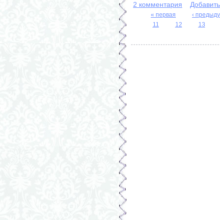
2 комментария
Добавит
« первая
‹ предыд
11
12
13
Страницы