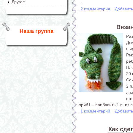
Другое
...
2 комментария
Добавит
Вяза
Наша группа
Раз
Дл
шир
Ре
реб
Пло
20 
Со
2 п
лпз
сте
приб1 – прибавить 1 п. из 
1 комментарий
Добавит
Как сде