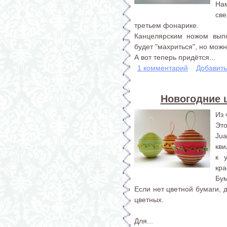
На
св
третьем фонарике.
Канцелярским ножом вып
будет "махриться", но мож
А вот теперь придётся...
1 комментарий
Добавит
Новогодние 
Из 
Эт
Ju
кви
к 
кра
Бум
Если нет цветной бумаги, 
цветных.
Для...