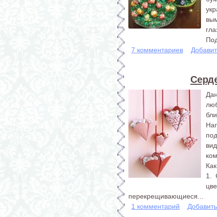
укр
вым
гла
Под
7 комментариев
Добавит
Серд
Да
люб
бл
На
по
ви
ком
Как
1. 
цве
перекрещивающиеся...
1 комментарий
Добавит