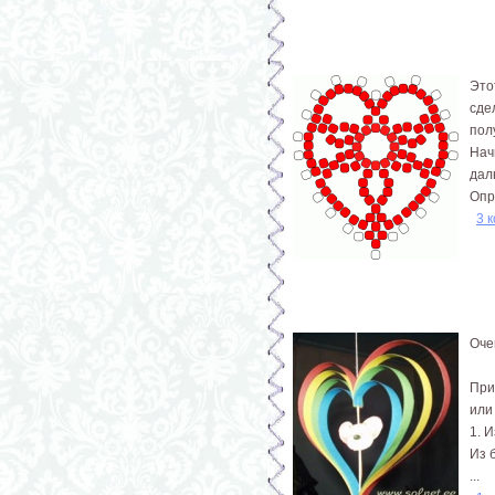
Это
сде
пол
Нач
дал
Опр
3 
Оче
При
или
1. 
Из 
...