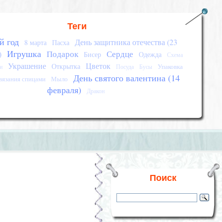
Теги
й год
День защитника отечества (23
8 марта
Пасха
Игрушка
Подарок
Сердце
)
Бисер
Одежда
Схема
Украшение
Цветок
Открытка
Упаковка
и
Посуда
Бусы
День святого валентина (14
вязания спицами
Мыло
февраля)
Дракон
Поиск