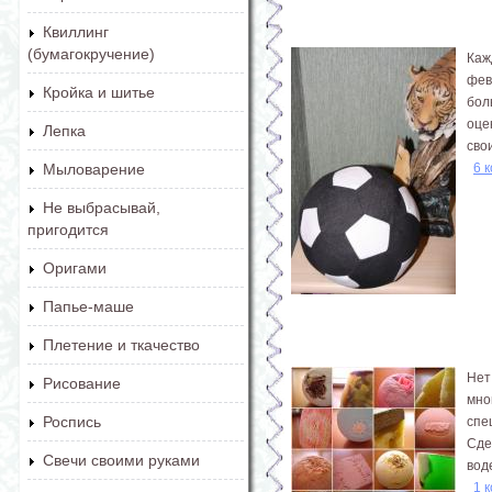
Квиллинг
(бумагокручение)
Каж
фев
Кройка и шитье
бол
оце
Лепка
сво
6 
Мыловарение
Не выбрасывай,
пригодится
Оригами
Папье-маше
Плетение и ткачество
Нет
Рисование
мно
Роспись
спе
Сде
Свечи своими руками
вод
1 