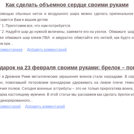
Как сделать объемное сердце своими руками
омощью обычных ниток и воздушного шара можно сделать оригинальное 
равится Вам и вашим детям.
 1. Приготовим все, что нам потребуется.
 2. Надуйте шар до нужной величины, завяжите его на узелок. Обмажьте ша
ее обмажьте шар клеем ПВА и аккуратно обмотайте его ниткой, как будто н
в при...
комментариев
Добавить комментарий
дарок на 23 февраля своими руками: брелок – по
 в Древнем Риме металлические украшения воинов стали наградами. В сер
он, помогавший петровским гренадерам удерживать на левом плече тяжел
ичия полков. Сегодня военные аттрибуты – это не только прерогатива воина,
арка настоящему мужчине. В этой статье мы расскажем как сделать брелок 
 декорированного...
комментарий
Добавить комментарий