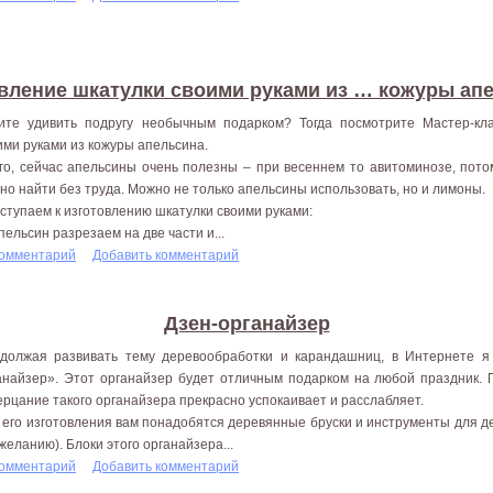
вление шкатулки своими руками из … кожуры ап
ите удивить подругу необычным подарком? Тогда посмотрите Мастер-кл
ими руками из кожуры апельсина.
го, сейчас апельсины очень полезны – при весеннем то авитоминозе, пот
но найти без труда. Можно не только апельсины использовать, но и лимоны.
ступаем к изготовлению шкатулки своими руками:
Апельсин разрезаем на две части и...
комментарий
Добавить комментарий
Дзен-органайзер
должая развивать тему деревообработки и карандашниц, в Интернете я
анайзер». Этот органайзер будет отличным подарком на любой праздник. 
ерцание такого органайзера прекрасно успокаивает и расслабляет.
 его изготовления вам понадобятся деревянные бруски и инструменты для де
 желанию). Блоки этого органайзера...
комментарий
Добавить комментарий