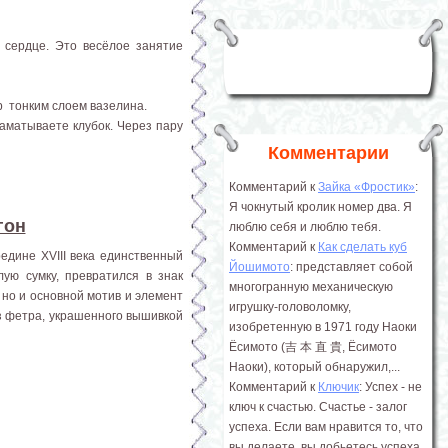
сердце. Это весёлое занятие
р тонким слоем вазелина.
аматываете клубок. Через пару
Комментарии
Комментарий к
Зайка «Фростик»
:
Я чокнутый кролик номер два. Я
гон
люблю себя и люблю тебя.
Комментарий к
Как сделать куб
едине XVIII века единственный
Йошимото
: представляет собой
ую сумку, превратился в знак
многогранную механическую
 но и основной мотив и элемент
игрушку-головоломку,
из фетра, украшенного вышивкой
изобретенную в 1971 году Наоки
Ёсимото (吉 本 直 貴, Ёсимото
Наоки), который обнаружил,...
Комментарий к
Ключик
: Успех - не
ключ к счастью. Счастье - залог
успеха. Если вам нравится то, что
вы делаете, вы добьетесь успеха.