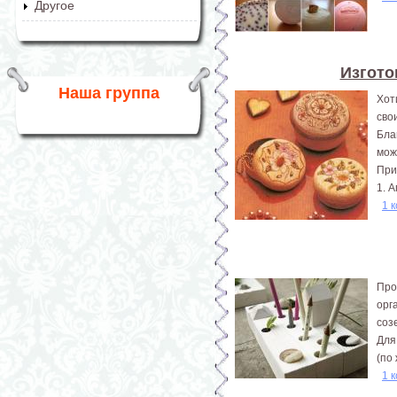
Другое
Изгото
Наша группа
Хот
сво
Бла
мож
При
1. 
1 
Про
орг
соз
Для
(по
1 