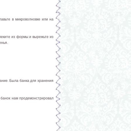
лавьте в микроволновке или на
влеките из формы и вырежьте из
енья.
ание. Была банка для хранения
и банок нам продемонстрировал