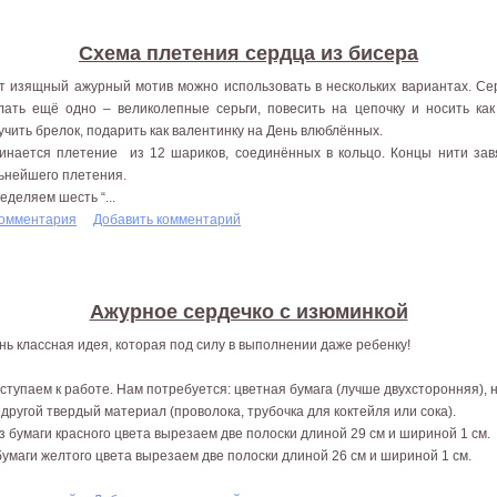
Схема плетения сердца из бисера
т изящный ажурный мотив можно использовать в нескольких вариантах. Сер
лать ещё одно – великолепные серьги, повесить на цепочку и носить как
учить брелок, подарить как валентинку на День влюблённых.
инается плетение из 12 шариков, соединённых в кольцо. Концы нити завя
ьнейшего плетения.
еделяем шесть “...
комментария
Добавить комментарий
Ажурное сердечко с изюминкой
нь классная идея, которая под силу в выполнении даже ребенку!
ступаем к работе. Нам потребуется: цветная бумага (лучше двухсторонняя), н
 другой твердый материал (проволока, трубочка для коктейля или сока).
Из бумаги красного цвета вырезаем две полоски длиной 29 см и шириной 1 см.
бумаги желтого цвета вырезаем две полоски длиной 26 см и шириной 1 см.