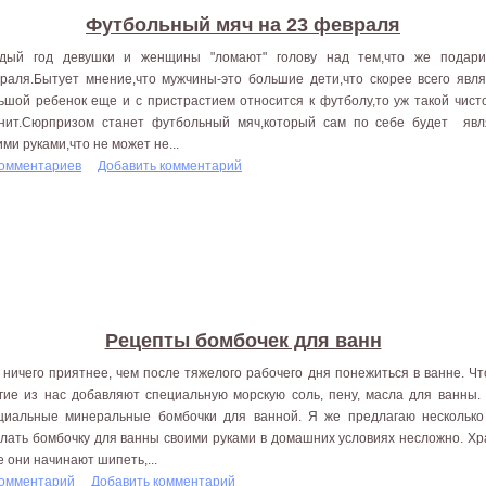
Футбольный мяч на 23 февраля
дый год девушки и женщины "ломают" голову над тем,что же подар
раля.Бытует мнение,что мужчины-это большие дети,что скорее всего явля
ьшой ребенок еще и с пристрастием относится к футболу,то уж такой чист
нит.Сюрпризом станет футбольный мяч,который сам по себе будет явля
ими руками,что не может не...
комментариев
Добавить комментарий
Рецепты бомбочек для ванн
 ничего приятнее, чем после тяжелого рабочего дня понежиться в ванне. Ч
гие из нас добавляют специальную морскую соль, пену, масла для ванны.
циальные минеральные бомбочки для ванной. Я же предлагаю несколько
лать бомбочку для ванны своими руками в домашних условиях несложно. Хра
е они начинают шипеть,...
комментарий
Добавить комментарий