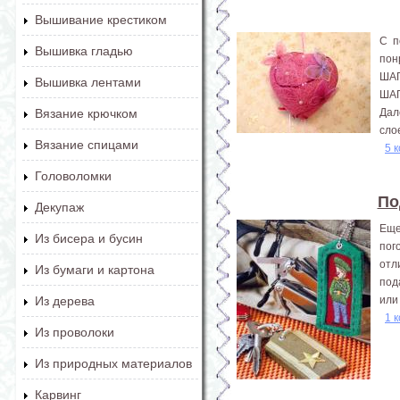
Вышивание крестиком
С п
Вышивка гладью
пон
ШАГ
Вышивка лентами
ШАГ
Дал
Вязание крючком
слое
Вязание спицами
5 
Головоломки
По
Декупаж
Еще
Из бисера и бусин
пог
отл
Из бумаги и картона
под
или
Из дерева
1 
Из проволоки
Из природных материалов
Карвинг