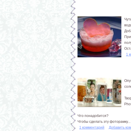
Чут
вод
Доб
При
пол
Ост
1 
Опу
сол
Тво
Pho
Что понадобится?
Чтобы сделать эту фоторамку...
1 комментарий
Добавить ко