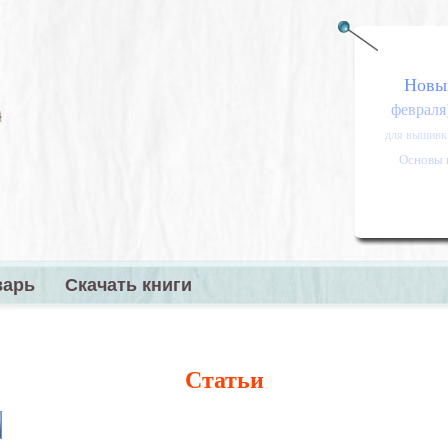
Новы
февраля
для вышивк
Основы 
варь
Скачать книги
меню
Статьи