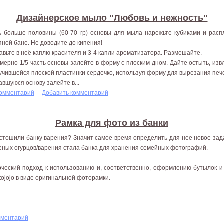
Дизайнерское мыло "Любовь и нежность"
ь больше половины (60-70 гр) основы для мыла нарежьте кубиками и расп
яной бане. Не доводите до кипения!
авьте в неё каплю красителя и 3-4 капли ароматизатора. Размешайте.
мерно 1/5 часть основы залейте в форму с плоским дном. Дайте остыть, из
учившейся плоской пластинки сердечко, используя форму для вырезания печ
авшуюся основу залейте в...
комментарий
Добавить комментарий
Рамка для фото из банки
стошили банку варения? Значит самое время определить для нее новое зад
еных огурцов/варения стала банка для хранения семейных фотографий.
рческий подход к использованию и, соответственно, оформлению бутылок 
tojojo в виде оригинальной фоторамки.
мментарий