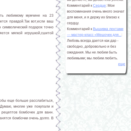
Комментарий к
Сердце
: Мои
воспоминания очень много значат
ить любимому мужчине на 23
для меня, и я держу их близко к
ется правдой.Так вот,если ваш
сердцу.
о символический подарок точно
Комментарий к
Вышивка лентами
ется мягкой игрушкой,сшитой
― мастер-класс «Мешочек для...
:
Любовь всегда дается как дар -
свободно, добровольно и без
ожидания. Мы не любим быть
любимыми; мы любим любить.
еще
тобы еще больше расслабиться,
 Думаю, многие уже покупали и
 рецептов бомбочек для ванн.
нятся бомбочки очень долго. В