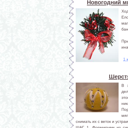
Новогодний м
Ход
Ело
маг
бан
Пр
ина
1 
Шерст
В 
де
эт
ник
По
мя
снимать их с веток и устра
ШАГ 1. Формируем из син