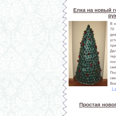
Елка на новый г
ру
В 
70
диа
ус
при
Да
те
по
сме
По
све
Всю
1 
Простая новог