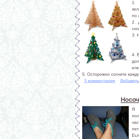
1.
зел
по 
2.
сно
3. 
4. 
дол
елк
5. Осторожно согните каждо
3 комментария
Добавит
Носоч
Я 
пол
ча
пет
Ес