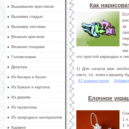
Как нарисов
Вышивание крестиком
Есл
Вышивка гладью
рис
за
Вышивка лентами
пр
Вязание крючком
пер
На
Вязание спицами
как
это простой карандаш и лис
Головоломки
Декупаж
1) Для начала вам необх
скетч, т.е. эскиз к вашему б
Из бисера и бусин
42 комментария
Добави
Из бумаги и картона
Из дерева
Елочное украш
Из проволоки
Со
Из природных материалов
1 п
2 п
Карвинг