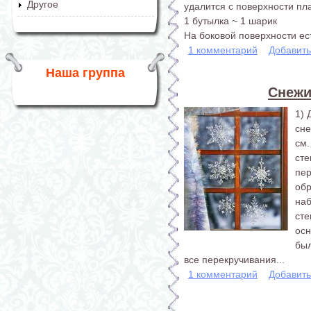
Другое
удалится с поверхности пла
1 бутылка ~ 1 шарик
На боковой поверхности ест
1 комментарий
Добавит
Наша группа
Снежи
1) 
сне
см
сте
пе
об
на
сте
ос
был
все перекручивания...
1 комментарий
Добавит