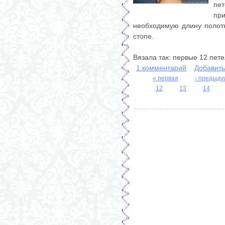
пе
пр
необходимую длину полот
стопе.
Вязала так: первые 12 петел
1 комментарий
Добавит
« первая
‹ предыд
12
13
14
Страницы