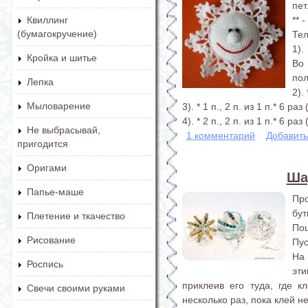
пет
** 
Квиллинг
(бумагокручение)
Тел
1).
Кройка и шитье
Во
пол
Лепка
2). 
Мыловарение
3). * 1 п., 2 п. из 1 п.* 6 раз 
4). * 2 п., 2 п. из 1 п.* 6 раз (
Не выбрасывай,
1 комментарий
Добавит
пригодится
Оригами
Ша
Папье-маше
Пр
бут
Плетение и ткачество
Поц
Рисование
Пус
На
Роспись
эти
приклеив его туда, где к
Свечи своими руками
несколько раз, пока клей н