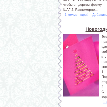
чтобы он держал форму.
ШАГ 2. Равномерно...
1 комментарий
Добавит
Новогодн
Эт
пра
сд
со
эт
но
сне
1
Пер
отк
2
С 
кар
1 