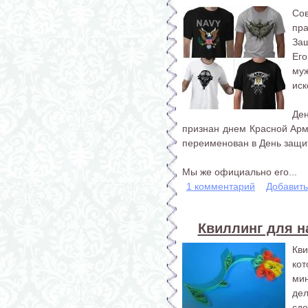
Со
пр
Защ
Ег
му
иск
Де
признан днем Красной Арм
переименован в День защит
Мы же официально его...
1 комментарий
Добавит
Квиллинг для н
Кв
ко
ми
дел
сде