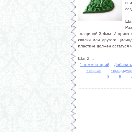
вни
соз
Шаг
Ра
толщиной 3-4мм. И прикат
скалки или другого цилин
пластике должен остаться ч
Шаг 2....
1 комментарий
Добавит
« первая
‹ предыдущ
8
9
Страницы