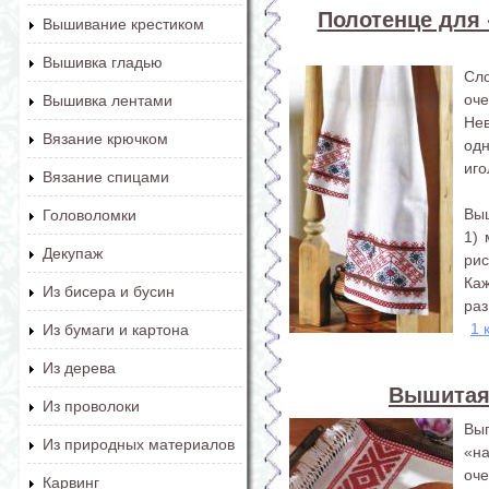
Полотенце для 
Вышивание крестиком
Вышивка гладью
Сл
оч
Вышивка лентами
Не
Вязание крючком
од
иго
Вязание спицами
Вы
Головоломки
1) 
Декупаж
ри
Каж
Из бисера и бусин
раз
1 
Из бумаги и картона
Из дерева
Вышитая
Из проволоки
Вы
Из природных материалов
«н
оче
Карвинг