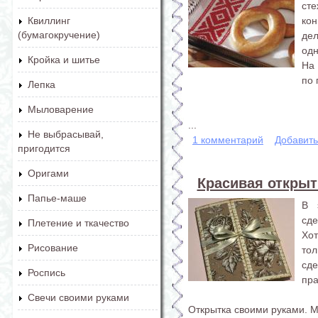
ст
ко
Квиллинг
(бумагокручение)
де
одн
Кройка и шитье
На 
по 
Лепка
Мыловарение
...
Не выбрасывай,
1 комментарий
Добавит
пригодится
Оригами
Красивая открыт
Папье-маше
В 
сд
Плетение и ткачество
Хо
Рисование
то
сде
Роспись
пра
Свечи своими руками
Открытка своими руками. М