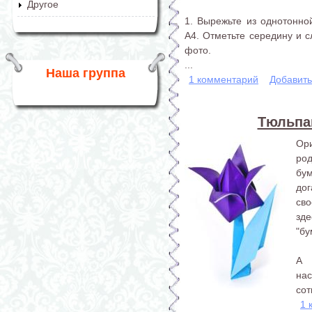
Другое
1. Вырежьте из однотонн
А4. Отметьте середину и с
фото.
...
Наша группа
1 комментарий
Добавит
Тюльпан
Ор
род
бу
дог
сво
зд
"бу
А 
на
сот
1 