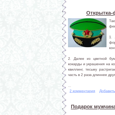
Открытка-
Та
фе
1.
фо
кон
2. Далее из цветной бум
кокарды и украшения на ко
квиллинг, тесьму растриг
часть в 2 раза длиннее дру
...
2 комментария
Добавит
Подарок мужчина