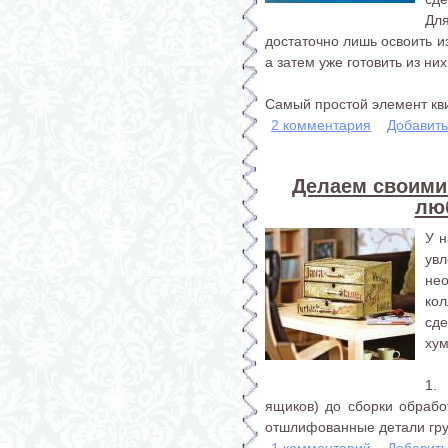
Дл
достаточно лишь освоить и
а затем уже готовить из ни
Самый простой элемент кви
2 комментария
Добавит
Делаем своими
лю
У 
ув
не
ко
сде
хум
1.
ящиков) до сборки обрабо
отшлифованные детали грун
1 комментарий
Добавит