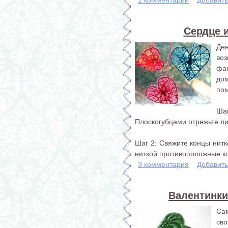
Сердце и
Де
во
фа
до
пом
Ша
Плоскогубцами отрежьте л
Шаг 2: Свяжите концы нитк
ниткой противоположные ко
3 комментария
Добавит
Валентинки
Сам
св