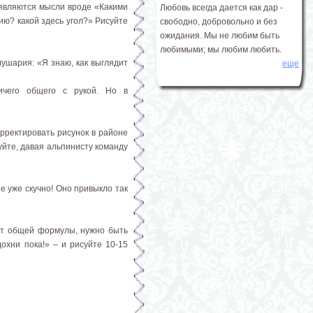
появляются мысли вроде «Какими
Любовь всегда дается как дар -
ию? какой здесь угол?» Рисуйте
свободно, добровольно и без
ожидания. Мы не любим быть
любимыми; мы любим любить.
лушария: «Я знаю, как выглядит
еще
чего общего с рукой. Но в
орректировать рисунок в районе
уйте, давая альпинисту команду
е уже скучно! Оно привыкло так
 нет общей формулы, нужно быть
охни пока!» – и рисуйте 10-15