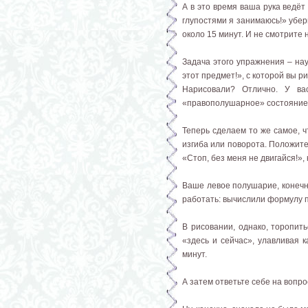
А в это время ваша рука ведёт
глупостями я занимаюсь!» убер
около 15 минут. И не смотрите 
Задача этого упражнения – нау
этот предмет!», с которой вы р
Нарисовали? Отлично. У в
«правополушарное» состояние 
Теперь сделаем то же самое, ч
изгиба или поворота. Положите
«Стоп, без меня не двигайся!», 
Ваше левое полушарие, конечно
работать: вычислили формулу п
В рисовании, однако, торопить
«здесь и сейчас», улавливая 
минут.
А затем ответьте себе на вопро