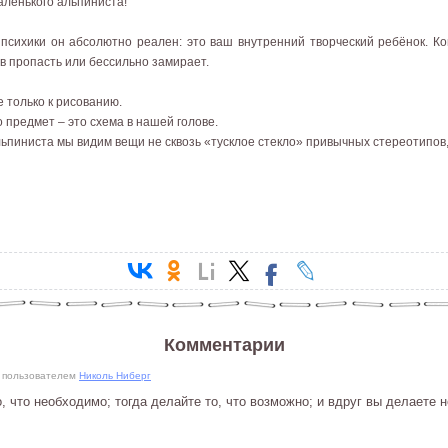
аленького альпиниста!
 психики он абсолютно реален: это ваш внутренний творческий ребёнок. К
 в пропасть или бессильно замирает.
е только к рисованию.
 предмет – это схема в нашей голове.
ьпиниста мы видим вещи не сквозь «тусклое стекло» привычных стереотипов, а
Комментарии
12 пользователем
Николь Ниберг
о, что необходимо; тогда делайте то, что возможно; и вдруг вы делаете 