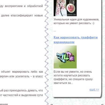
ду восприятием и обработкой
и далее классифицирует новые
Уникальная идея для художников,
которые не умеют рисовать :-)
...
Как нарисовать граффити
карандашом
 объект маркировать либо как
Если вы не умеете, но очень
хотите научиться рисовать
кирпич или усилитель – в класс
граффити, не спешите сразу
хвататься за...
ещё >>
ый раз приходилось думать, что
от частностей и выделение сути
меним.