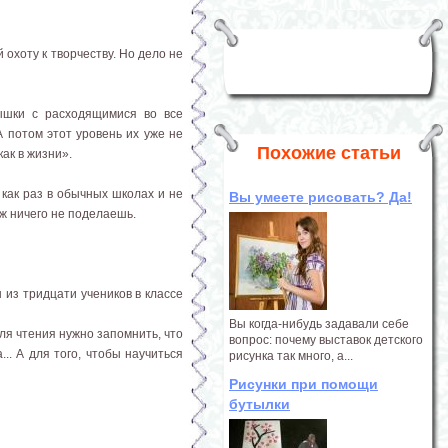
охоту к творчеству. Но дело не
ышки с расходящимися во все
 потом этот уровень их уже не
Похожие статьи
ак в жизни».
 как раз в обычных школах и не
Вы умеете рисовать? Да!
 уж ничего не поделаешь.
 из тридцати учеников в классе
Вы когда-нибудь задавали себе
ля чтения нужно запомнить, что
вопрос: почему выставок детского
.. А для того, чтобы научиться
рисунка так много, а...
Рисунки при помощи
бутылки