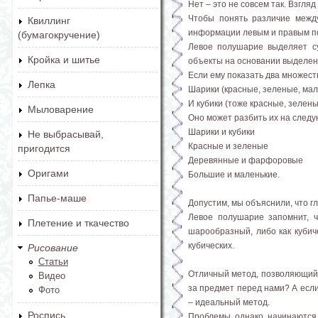
Нет – это не совсем так. Взгля
Чтобы понять различие межд
Квиллинг
информации левым и правым п
(бумагокручение)
Левое полушарие выделяет су
Кройка и шитье
объекты на основании выделен
Если ему показать два множест
Лепка
Шарики (красные, зеленые, ма
И кубики (тоже красные, зелены
Мыловарение
Оно может разбить их на след
Шарики и кубики
Не выбрасывай,
Красные и зеленые
пригодится
Деревянные и фарфоровые
Оригами
Большие и маленькие.
Папье-маше
Допустим, мы объяснили, что г
Левое полушарие запомнит, ч
Плетение и ткачество
шарообразный, либо как кубиче
кубических.
Рисование
Статьи
Отличный метод, позволяющий с
Видео
за предмет перед нами? А если
Фото
– идеальный метод.
Роспись
Проблемы, однако, начинаются 