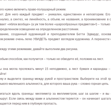
него нужно включить право-полушарный режим.
т. Для него каждый предмет – уникален, единственен и неповторим. Его
нализ, а синтез, не линейность, а объем, не названия, а проникновение в с
ает «яблок вообще» (а уж тем более «шарообразных предметов»!) – только 
определенном освещении на определенном расстоянии.
ованию, созданный художницей и преподавателем Бетти Эдвардс, основ
м режиме очень легко УВИДЕТЬ предмет взглядом художника. А перенести с
ежду этими режимами, давайте выполним два рисунка.
бым способом, как получится – только не обводите её, положив на лист.
бы она могла пролежать минут 15 неподвижно, а лист бумаги и карандаш – 
айте!
ку и выделите границу между рукой и пространством. Выберите на этой гра
ького-маленького альпиниста, для которого ваша рука – словно горная цепь.
гаться вдоль границы: миллиметр за миллиметром, шаг за шагом – и вы 
ршрут. Если связь между вами и альпинистом теряется – он начинает шатать
ащается перед ним в глубокую пропасть.