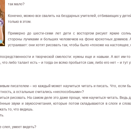
так мало?
Конечно, можно все свалить на бездарных учителей, отбивающих у детей 
только в этом.
Примерно до шести-семи лет дети с восторгом рисуют яркие солн
стороны лучиками и больших человечков на фоне крохотных домиков. А
устраивает: они хотят рисовать так, чтобы было «похоже на настоящее, к
посредственности и творческой смелости: нужны еще и навыки. А вот им-то
, что либо талант есть – и тогда он всяко пробьется сам, либо его нет – и тут
ивым писателем – но каждый может научиться читать и писать. Что, если бы
отность, а остальные считались «неспособными»?
иться рисовать. На самом деле это даже проще, чем научиться читать. Ведь д
нные звуки и звукосочетания, которые потом складываются в слоги и слова.
ать то, что видишь.
ть.
е слеп, умеет видеть?