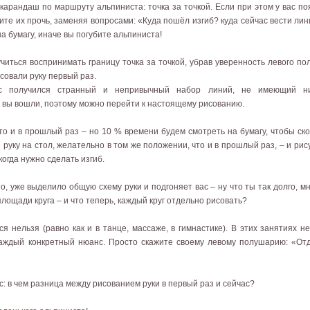
 карандаш по маршруту альпиниста: точка за точкой. Если при этом у вас 
ите их прочь, заменяя вопросами: «Куда пошёл изгиб? куда сейчас вести лин
на бумагу, иначе вы погубите альпиниста!
читься воспринимать границу точка за точкой, убрав уверенность левого по
исовали руку первый раз.
ас получился странный и непривычный набор линий, не имеющий ни
вы вошли, поэтому можно перейти к настоящему рисованию.
то и в прошлый раз – но 10 % времени будем смотреть на бумагу, чтобы ск
 руку на стол, желательно в том же положении, что и в прошлый раз, – и рис
когда нужно сделать изгиб.
, уже выделило общую схему руки и подгоняет вас – ну что ты так долго, мн
лощади круга – и что теперь, каждый круг отдельно рисовать?
ся нельзя (равно как и в танце, массаже, в гимнастике). В этих занятиях
каждый конкретный нюанс. Просто скажите своему левому полушарию: «Отд
с: в чем разница между рисованием руки в первый раз и сейчас?