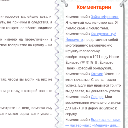
Комментарии
 интересует малейшие детали,
Комментарий к
Зайка «Фростик»
:
уть, не причины и следствия, а
Я чокнутый кролик номер два. Я
это конкретное яблоко, видимое
люблю себя и люблю тебя.
Комментарий к
Как сделать куб
ан именно на переключении в
Йошимото
: представляет собой
вое восприятие на бумагу – на
многогранную механическую
игрушку-головоломку,
изобретенную в 1971 году Наоки
Ёсимото (吉 本 直 貴, Ёсимото
Наоки), который обнаружил,...
Комментарий к
Ключик
: Успех - не
так, чтобы вы могли на них не
ключ к счастью. Счастье - залог
успеха. Если вам нравится то, что
нице точку, с которой начнете
вы делаете, вы добьетесь успеха.
Комментарий к
Сердце
: Мои
воспоминания очень много значат
смотрите на него, помогая ему
для меня, и я держу их близко к
ся и может сорваться и упасть,
сердцу.
Комментарий к
Вышивка лентами
― мастер-класс «Мешочек для...
: