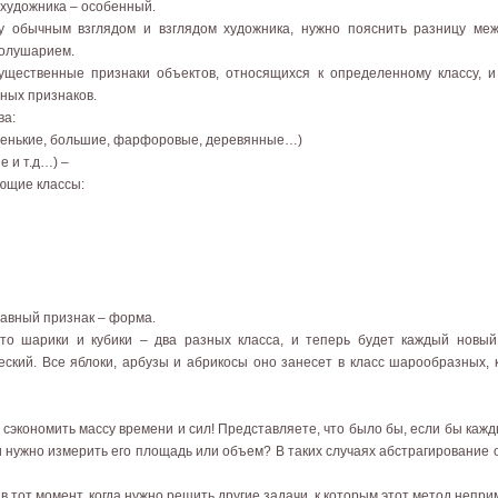
д художника – особенный.
у обычным взглядом и взглядом художника, нужно пояснить разницу меж
олушарием.
щественные признаки объектов, относящихся к определенному классу, 
ных признаков.
ва:
ленькие, большие, фарфоровые, деревянные…)
е и т.д…) –
ующие классы:
лавный признак – форма.
то шарики и кубики – два разных класса, и теперь будет каждый новый
ский. Все яблоки, арбузы и абрикосы оно занесет в класс шарообразных, 
экономить массу времени и сил! Представляете, что было бы, если бы кажд
 нужно измерить его площадь или объем? В таких случаях абстрагирование 
в тот момент, когда нужно решить другие задачи, к которым этот метод непри