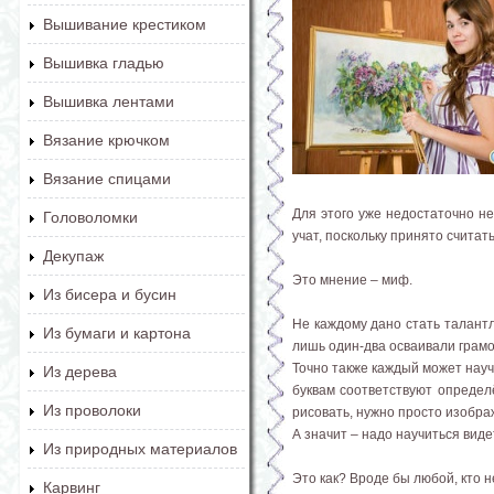
Вышивание крестиком
Вышивка гладью
Вышивка лентами
Вязание крючком
Вязание спицами
Для этого уже недостаточно не
Головоломки
учат, поскольку принято считать
Декупаж
Это мнение – миф.
Из бисера и бусин
Не каждому дано стать талантл
Из бумаги и картона
лишь один-два осваивали грам
Точно также каждый может науч
Из дерева
буквам соответствуют определё
Из проволоки
рисовать, нужно просто изображ
А значит – надо научиться виде
Из природных материалов
Это как? Вроде бы любой, кто н
Карвинг