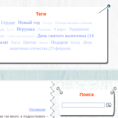
Теги
Новый год
Сердце
Основы вязания спицами
Посуда
Игрушка
Украшение
да
8 марта
Упаковка
Бусы
День святого валентина (14
тка
Схема для вышивки
аля)
Подарок
Цветок
День
Пасха
Бисер
Мыло
защитника отечества (23 февраля)
Поиск
Рисование
а так много, а подросткового –