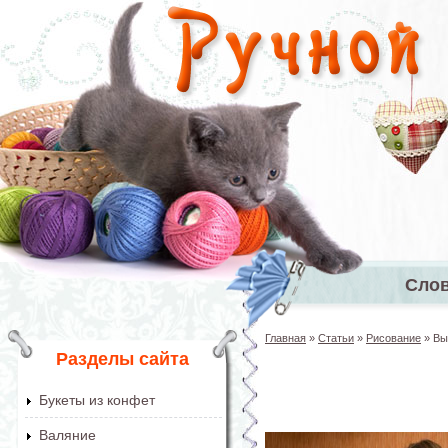
Перейти к основному содержанию
Сло
Главное 
Главная
»
Статьи
»
Рисование
»
Вы
Вы здесь
Разделы сайта
Букеты из конфет
Валяние