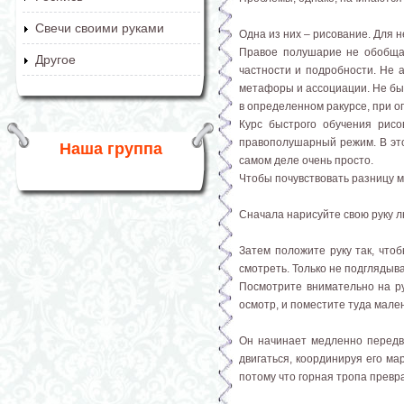
Свечи своими руками
Одна из них – рисование. Для 
Правое полушарие не обобщае
Другое
частности и подробности. Не а
метафоры и ассоциации. Не быв
в определенном ракурсе, при 
Курс быстрого обучения рис
правополушарный режим. В это
Наша группа
самом деле очень просто.
Чтобы почувствовать разницу м
Сначала нарисуйте свою руку лю
Затем положите руку так, что
смотреть. Только не подглядыв
Посмотрите внимательно на ру
осмотр, и поместите туда мален
Он начинает медленно передви
двигаться, координируя его ма
потому что горная тропа превр