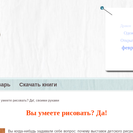
Дракон
Одеж
Откры
февр
варь
Скачать книги
меню
 умеете рисовать? Да!, своими руками
Вы умеете рисовать? Да!
Вы когда-нибудь задавали себе вопрос: почему выставок детского рисунк