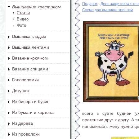
Подарок
День защитника отеч
Вышивание крестиком
Схема для вышивки крестом
Статьи
Видео
Фото
Вышивка гладью
Вышивка лентами
Вязание крючком
Вязание спицами
Головоломки
Декупаж
Из бисера и бусин
Из бумаги и картона
всего в суете будней ух
претензии друг к другу. А 
Из дерева
напоминает: жену нужно це
Из проволоки