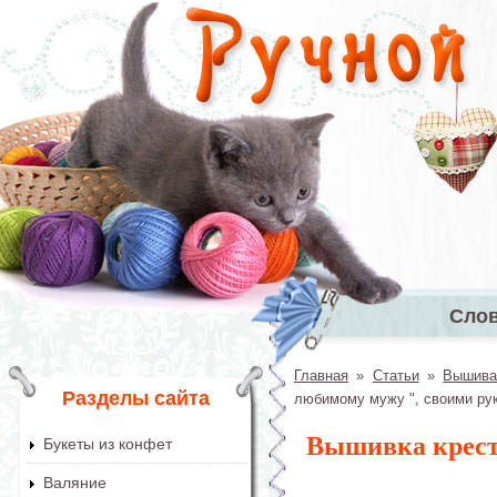
Перейти к основному содержанию
Сло
Главное 
Главная
»
Статьи
»
Вышива
Вы здесь
Разделы сайта
любимому мужу ", своими ру
Вышивка крест
Букеты из конфет
Валяние