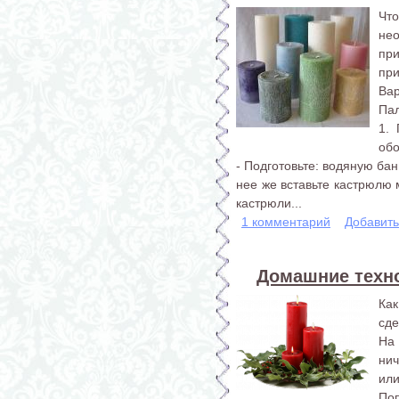
Что
не
пр
при
Вар
Пал
1. 
обо
- Подготовьте: водяную ба
нее же вставьте кастрюлю 
кастрюли...
1 комментарий
Добавит
Домашние техно
Ка
сде
На
ни
или
По