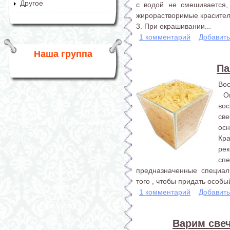
Другое
с водой не смешивается,
жирорастворимые красител
3. При окрашивании...
1 комментарий
Добавит
Наша группа
Па
Вос
Оп
во
св
ос
Кр
р
сп
предназначенные специал
того , чтобы придать особы
1 комментарий
Добавит
Варим свеч