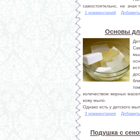
самостоятельно, не зная то
1 комментарий
Добавит
Основы дл
Дет
Са
мы
осн
ес
дос
бл
том
количеством жирных масе
кожу мыло.
Однако есть у детского мыла
3 комментария
Добавит
Подушка с сено