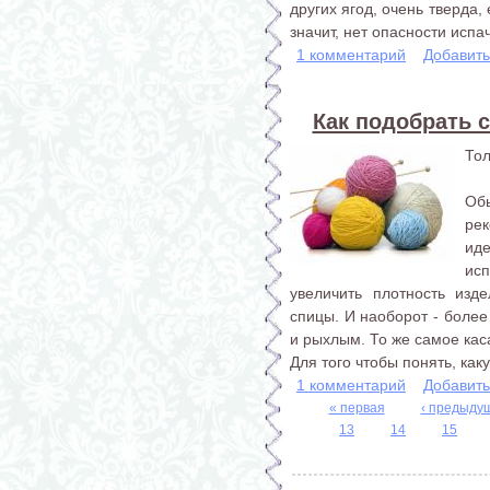
других ягод, очень тверда, 
значит, нет опасности испа
1 комментарий
Добавит
Как подобрать 
Тол
Об
ре
ид
ис
увеличить плотность изд
спицы. И наоборот - боле
и рыхлым. То же самое кас
Для того чтобы понять, как
1 комментарий
Добавит
« первая
‹ предыду
13
14
15
Страницы