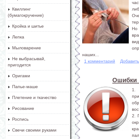
час
либ
Квиллинг
(бумагокручение)
Оч
тер
Кройка и шитье
Но
вр
Лепка
ви
Мыловарение
оп
наших...
Не выбрасывай,
1 комментарий
Добавит
пригодится
Оригами
Ошибки 
Папье-маше
1.
пр
Плетение и ткачество
об
Рисование
вос
2. 
Роспись
ок
кр
Свечи своими руками
пал