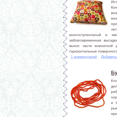
Ис
Ко
во
мо
про
л
многоступенчатый и им
заблаговременная высадк
вынос части комнатной р
горизонтальные поверхности
1 комментарий
Добавит
Б
Кто
де
ряб
хор
и 
рыж
ярк