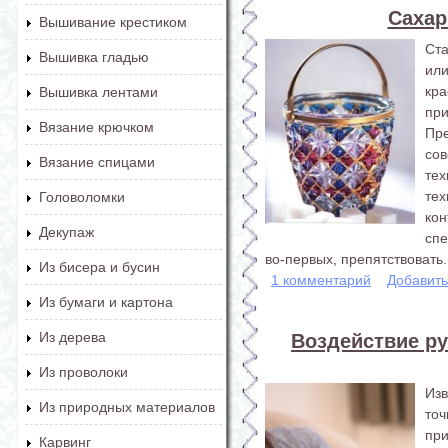
Сахар
Вышивание крестиком
Ст
Вышивка гладью
ил
кра
Вышивка лентами
при
Вязание крючком
Пр
со
Вязание спицами
те
те
Головоломки
ко
Декупаж
спе
во-первых, препятствовать.
Из бисера и бусин
1 комментарий
Добавит
Из бумаги и картона
Из дерева
Воздействие ру
Из проволоки
Изв
Из природных материалов
то
пр
Карвинг