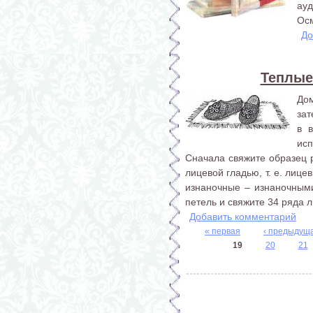
ауд
Осм
До
Теплые
До
зат
в 
исп
Сначала свяжите образец р
лицевой гладью, т. е. лиц
изнаночные – изнаночными
петель и свяжите 34 ряда л
Добавить комментарий
« первая
‹ предыдущ
19
20
21
Страницы