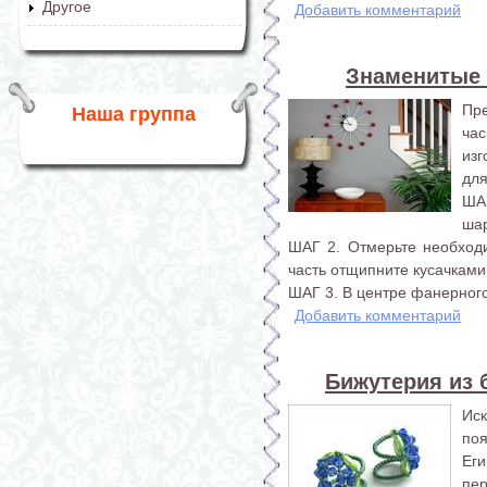
Другое
Добавить комментарий
Знаменитые 
Пр
Наша группа
ча
изг
для
ША
шар
ШАГ 2. Отмерьте необход
часть отщипните кусачками
ШАГ 3. В центре фанерного
Добавить комментарий
Бижутерия из б
Ис
по
Еги
пер