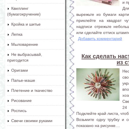
и п
Дл
Квиллинг
(бумагокручение)
вырежьте из бумаги карт
приклейте на квадрат чу
Кройка и шитье
надписи отрежьте неболь
или сделайте оттиск штампо
Лепка
Добавить комментарий
Мыловарение
Не выбрасывай,
Как сделать на
пригодится
из 
Оригами
Не
сво
Папье-маше
ук
вп
Плетение и ткачество
хоз
Рисование
Св
24
Роспись
Подклейте край листа, что
Возьмите одну трубку и с
Свечи своими руками
показано на рисунке....