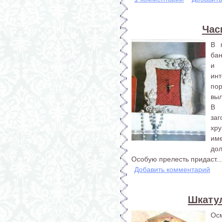
Час
В 
бан
и 
инт
пор
выл
В 
за
хру
им
дол
Особую прелесть придаст...
Добавить комментарий
Шкату
Осм