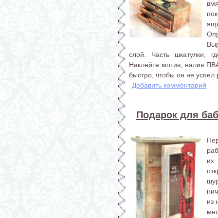
вмя
по
ящ
Оп
Вы
слой. Часть шкатулки, г
Наклейте мотив, налив ПВА
быстро, чтобы он не успел 
Добавить комментарий
Подарок для ба
Пе
раб
их
отк
шу
нич
из 
мн