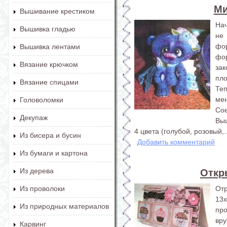
Ми
Вышивание крестиком
Нач
Вышивка гладью
не
фо
Вышивка лентами
фо
Вязание крючком
за
пло
Вязание спицами
Те
ме
Головоломки
Сое
Декупаж
Выш
4 цвета (голубой, розовый,..
Из бисера и бусин
Добавить комментарий
Из бумаги и картона
Из дерева
Откр
От
Из проволоки
13x
Из природных материалов
пр
вру
Карвинг