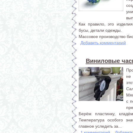
со
ун
вы
Как правило, это изделия
бусы, детали одежды.
Массовое производство бисе
Добавить комментарий
Виниловые час
Про
не 
эт
Са
Мя
с 
пре
Берём пластинку, кладё
Температура особого зна
главное уследить за...
1 комментарий
Добавит