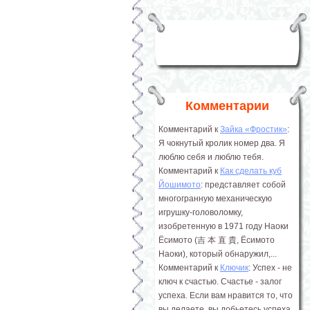
Комментарии
Комментарий к
Зайка «Фростик»
:
Я чокнутый кролик номер два. Я
люблю себя и люблю тебя.
Комментарий к
Как сделать куб
Йошимото
: представляет собой
многогранную механическую
игрушку-головоломку,
изобретенную в 1971 году Наоки
Ёсимото (吉 本 直 貴, Ёсимото
Наоки), который обнаружил,...
Комментарий к
Ключик
: Успех - не
ключ к счастью. Счастье - залог
успеха. Если вам нравится то, что
вы делаете, вы добьетесь успеха.