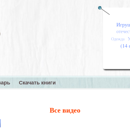
Игру
отечес
Одежда
(14 
варь
Скачать книги
меню
Все видео