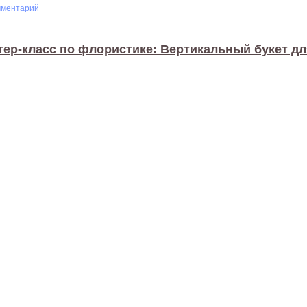
мментарий
тер-класс по флористике: Вертикальный букет д