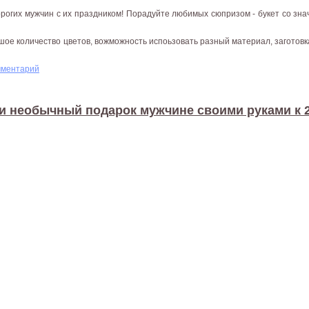
огих мужчин с их праздником! Порадуйте любимых сюпризом - букет со зн
ое количество цветов, вожможность испоьзовать разный материал, заготовк
мментарий
и необычный подарок мужчине своими руками к 