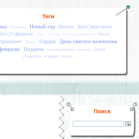
Теги
шка
Новый год
Цветок
День защитника
Упаковка
тва (23 февраля)
Бисер
Бусы
Посуда
Схема для вышивки
День святого валентина
Сердце
Украшение
Дракон
февраля)
Подарок
Пасха
Основы вязания спицами
Открытка
8 марта
Мыло
Поиск