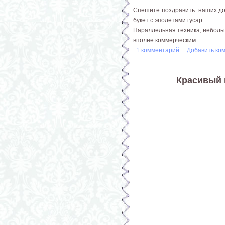
Спешите поздравить наших дор
букет с эполетами гусар.
Параллельная техника, небольш
вполне коммерческим.
1 комментарий
Добавить ко
Красивый 