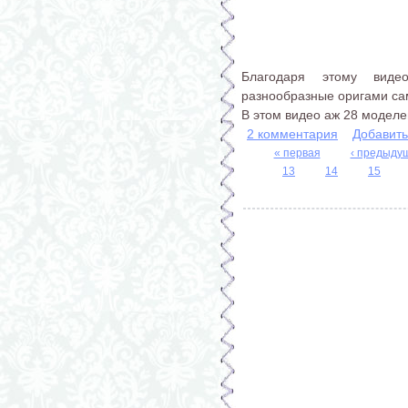
Благодаря этому виде
разнообразные оригами са
В этом видео аж 28 моделе
2 комментария
Добавит
« первая
‹ предыду
Страницы
13
14
15