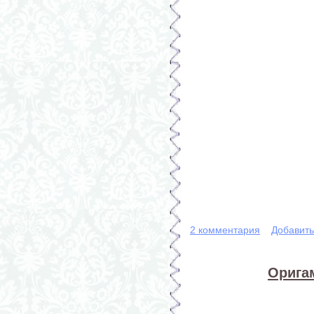
2 комментария
Добавит
Орига