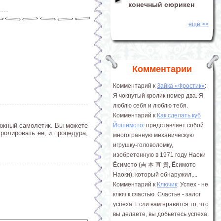
конечный сюрикен
ещё >>
Комментарии
Комментарий к
Зайка «Фростик»
:
Я чокнутый кролик номер два. Я
люблю себя и люблю тебя.
Комментарий к
Как сделать куб
Йошимото
: представляет собой
мажный самолетик. Вы можете
ролировать ее; и процедура,
многогранную механическую
игрушку-головоломку,
изобретенную в 1971 году Наоки
Ёсимото (吉 本 直 貴, Ёсимото
Наоки), который обнаружил,...
Комментарий к
Ключик
: Успех - не
ключ к счастью. Счастье - залог
успеха. Если вам нравится то, что
вы делаете, вы добьетесь успеха.