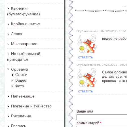
Квиллинг
(бумагокручение)
Кройка и шитье
Опубликовано чт, 07/12/2012 - 18:
Лепка
видео не рабо
Мыловарение
Не выбрасывай,
ответить
пригодится
Опубликовано сб, 07/24/2021 - 20:
Оригами
Самое сложное
Статьи
делать все, ч
Видео
процесс - это
Фото
ответить
Папье-маше
Плетение и ткачество
Ваше имя
Рисование
Комментарий
*
Роспись