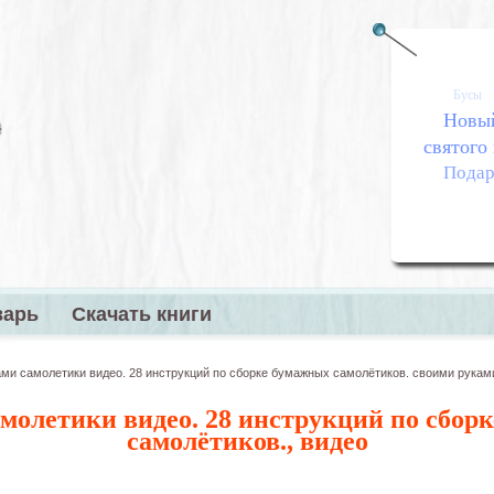
Бусы
Новый
святого
Подар
варь
Скачать книги
меню
ми самолетики видео. 28 инструкций по сборке бумажных самолётиков. своими рукам
молетики видео. 28 инструкций по сбор
самолётиков., видео