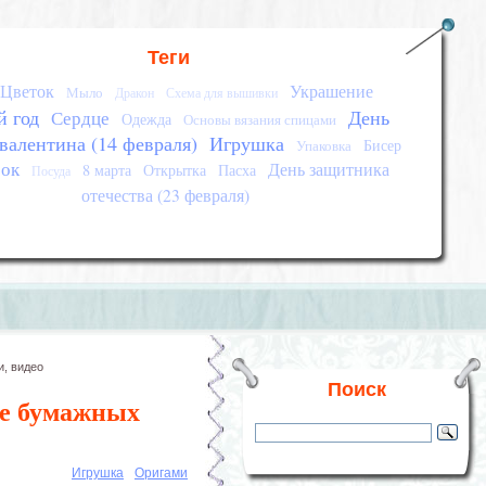
Теги
Цветок
Украшение
Мыло
Дракон
Схема для вышивки
 год
День
Сердце
Одежда
Основы вязания спицами
 валентина (14 февраля)
Игрушка
Бисер
Упаковка
ок
День защитника
8 марта
Открытка
Пасха
Посуда
отечества (23 февраля)
и, видео
Поиск
ке бумажных
Игрушка
Оригами