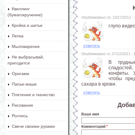
Квиллинг
(бумагокручение)
Опубликовано сб, 10/27/2012 -
Кройка и шитье
глупо видео не
Лепка
ответить
Мыловарение
Опубликовано чт, 07/22/2021 -
Не выбрасывай,
В трудны
пригодится
сладостей
конфеты. 
Оригами
чтобы пре
сахара в крови.
Папье-маше
ответить
Плетение и ткачество
Доба
Рисование
Ваше имя
Роспись
Свечи своими руками
Комментарий
*