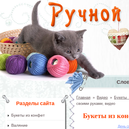
Перейти к основному содержанию
Сло
Главное 
Главная
»
Видео
»
Букеты 
Вы здесь
Разделы сайта
своими руками, видео
Букеты из кон
Букеты из конфет
Валяние
День с