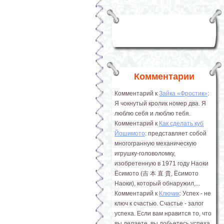
Комментарии
Комментарий к
Зайка «Фростик»
:
Я чокнутый кролик номер два. Я
люблю себя и люблю тебя.
Комментарий к
Как сделать куб
Йошимото
: представляет собой
многогранную механическую
игрушку-головоломку,
изобретенную в 1971 году Наоки
Ёсимото (吉 本 直 貴, Ёсимото
Наоки), который обнаружил,...
Комментарий к
Ключик
: Успех - не
ключ к счастью. Счастье - залог
успеха. Если вам нравится то, что
вы делаете, вы добьетесь успеха.