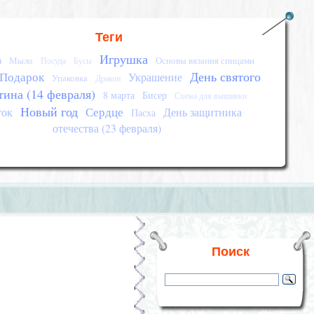
Теги
Игрушка
а
Мыло
Основы вязания спицами
Посуда
Бусы
День святого
Подарок
Украшение
Упаковка
Дракон
тина (14 февраля)
8 марта
Бисер
Схема для вышивки
Новый год
Сердце
ток
День защитника
Пасха
отечества (23 февраля)
Поиск