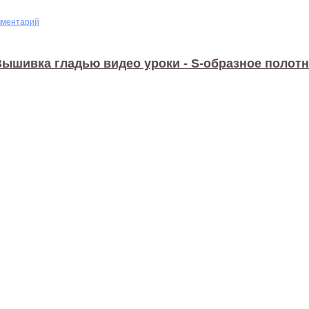
мментарий
ышивка гладью видео уроки - S-образное полот