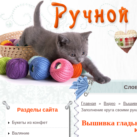
Перейти к основному содержанию
Сло
Главное 
Главная
»
Видео
»
Вышив
Вы здесь
Разделы сайта
Заполнение круга своими рук
Вышивка гладью
Букеты из конфет
Валяние