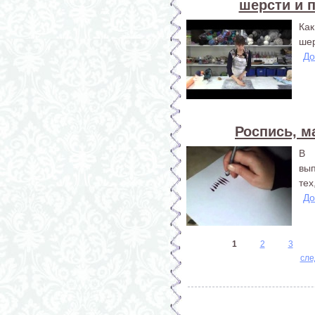
шерсти и 
Ка
шер
До
Роспись, м
В 
вып
тех
До
Страницы
1
2
3
сле