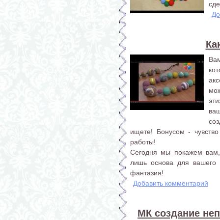
сде
До
Ка
Ва
ко
ак
мо
эт
ваш
соз
ищете! Бонусом - чувство
работы!
Сегодня мы покажем вам,
лишь основа для вашего 
фантазия!
Добавить комментарий
МК создание не