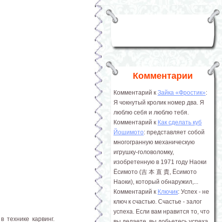
Комментарии
Комментарий к
Зайка «Фростик»
:
Я чокнутый кролик номер два. Я
люблю себя и люблю тебя.
Комментарий к
Как сделать куб
Йошимото
: представляет собой
многогранную механическую
игрушку-головоломку,
изобретенную в 1971 году Наоки
Ёсимото (吉 本 直 貴, Ёсимото
Наоки), который обнаружил,...
Комментарий к
Ключик
: Успех - не
ключ к счастью. Счастье - залог
успеха. Если вам нравится то, что
в технике карвинг.
вы делаете, вы добьетесь успеха.