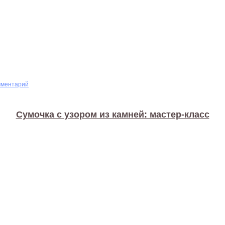
мментарий
Сумочка с узором из камней: мастер-класс