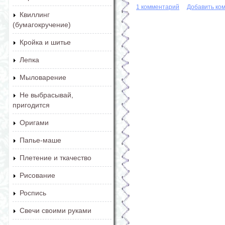
1 комментарий
Добавить ко
Квиллинг
(бумагокручение)
Кройка и шитье
Лепка
Мыловарение
Не выбрасывай,
пригодится
Оригами
Папье-маше
Плетение и ткачество
Рисование
Роспись
Свечи своими руками