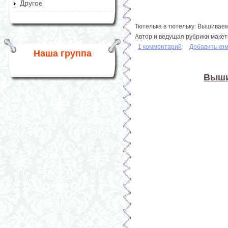
Другое
Тютелька в тютельку: Вышиваем
Автор и ведущая рубрики маке
1 комментарий
Добавить ко
Наша группа
Выши