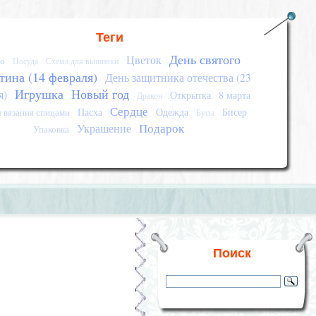
Теги
День святого
Цветок
о
Посуда
Схема для вышивки
тина (14 февраля)
День защитника отечества (23
Игрушка
Новый год
я)
Открытка
8 марта
Дракон
Сердце
Пасха
Одежда
Бисер
 вязания спицами
Бусы
Подарок
Украшение
Упаковка
Поиск