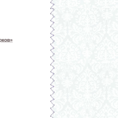
рков»