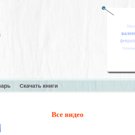
Мыл
вален
феврал
Основы
варь
Скачать книги
меню
Все видео