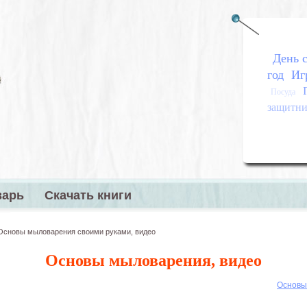
День с
год
Иг
Посуда
защитник
варь
Скачать книги
меню
Основы мыловарения своими руками, видео
Основы мыловарения, видео
Основы