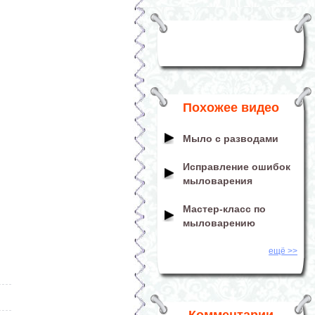
Похожее видео
Мыло с разводами
Исправление ошибок
мыловарения
Мастер-класс по
мыловарению
ещё >>