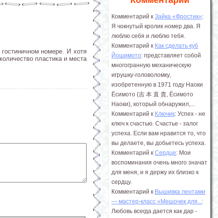
Комментарии
Комментарий к
Зайка «Фростик»
:
Я чокнутый кролик номер два. Я
люблю себя и люблю тебя.
Комментарий к
Как сделать куб
гостиничном номере. И хотя
Йошимото
: представляет собой
количество пластика и места
многогранную механическую
игрушку-головоломку,
изобретенную в 1971 году Наоки
Ёсимото (吉 本 直 貴, Ёсимото
Наоки), который обнаружил,...
Комментарий к
Ключик
: Успех - не
ключ к счастью. Счастье - залог
успеха. Если вам нравится то, что
вы делаете, вы добьетесь успеха.
Комментарий к
Сердце
: Мои
воспоминания очень много значат
для меня, и я держу их близко к
сердцу.
Комментарий к
Вышивка лентами
― мастер-класс «Мешочек для...
:
Любовь всегда дается как дар -