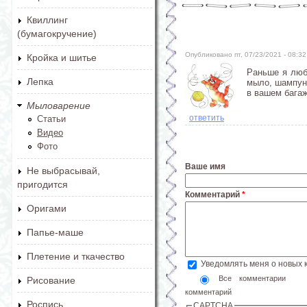
Квиллинг
(бумагокручение)
Опубликовано пт, 07/23/2021 - 08:
Кройка и шитье
Раньше я люб
Лепка
мыло, шампунь
в вашем багаж
Мыловарение
ответить
Статьи
Видео
Фото
Ваше имя
Не выбрасывай,
пригодится
Комментарий
*
Оригами
Папье-маше
Плетение и ткачество
Уведомлять меня о новых
Все комментарии
Рисование
комментарий
Роспись
CAPTCHA