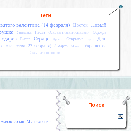
Теги
вятого валентина (14 февраля)
Новый
Цветок
рушка
Пасха
Одежда
Упаковка
Основы вязания спицами
Подарок
Сердце
День
Бисер
Открытка
Дракон
Бусы
а отечества (23 февраля)
Украшение
8 марта
Мыло
Схема для вышивки
Поиск
 мыловарения
Мыловарение