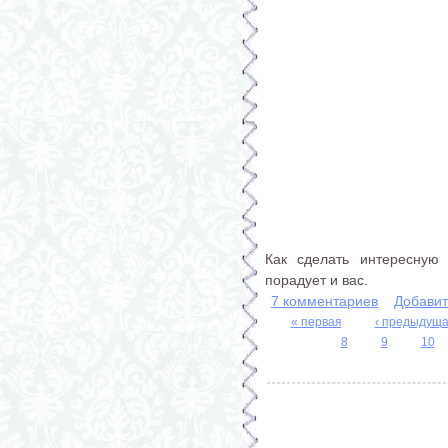
Как сделать интересную 
порадует и вас.
7 комментариев
Добавит
« первая
‹ предыдущ
Страницы
8
9
10