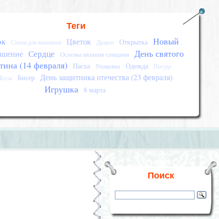
Теги
Новый
ок
Цветок
Открытка
Схема для вышивки
Дракон
День святого
Сердце
ашение
Основы вязания спицами
тина (14 февраля)
Пасха
Одежда
Упаковка
Посуда
День защитника отечества (23 февраля)
Бисер
Бусы
Игрушка
8 марта
Поиск