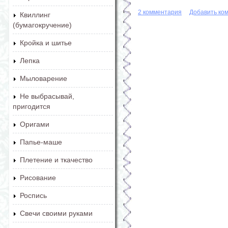
2 комментария
Добавить ко
Квиллинг
(бумагокручение)
Кройка и шитье
Лепка
Мыловарение
Не выбрасывай,
пригодится
Оригами
Папье-маше
Плетение и ткачество
Рисование
Роспись
Свечи своими руками