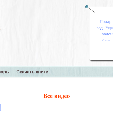
Подар
год
Укр
вален
Мыло
варь
Скачать книги
меню
Все видео