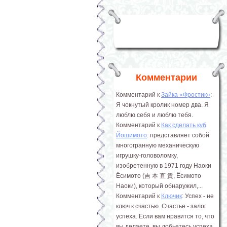
Комментарии
Комментарий к
Зайка «Фростик»
:
Я чокнутый кролик номер два. Я
люблю себя и люблю тебя.
Комментарий к
Как сделать куб
Йошимото
: представляет собой
многогранную механическую
игрушку-головоломку,
изобретенную в 1971 году Наоки
Ёсимото (吉 本 直 貴, Ёсимото
Наоки), который обнаружил,...
Комментарий к
Ключик
: Успех - не
ключ к счастью. Счастье - залог
успеха. Если вам нравится то, что
вы делаете, вы добьетесь успеха.