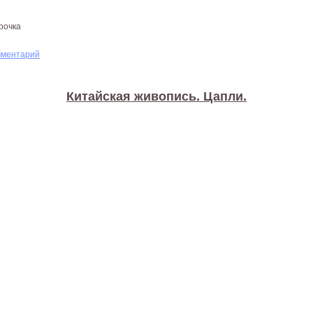
рочка
мментарий
Китайская живопись. Цапли.