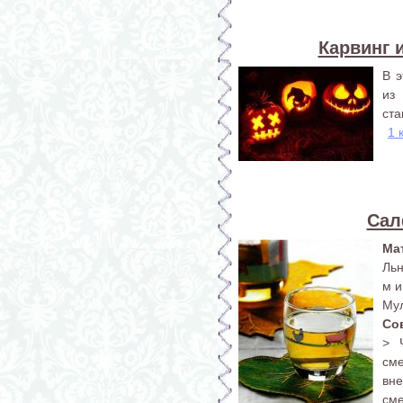
Карвинг 
В э
из
ста
1 
Сал
Ма
Льн
м и
Мул
Со
> 
сме
вне
см