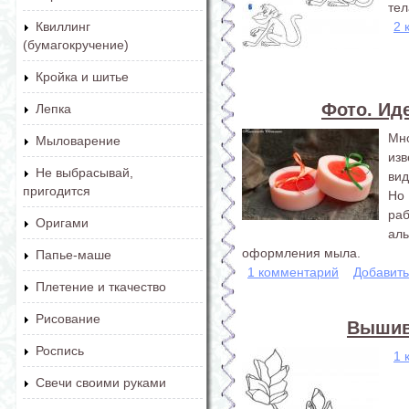
тел
2 
Квиллинг
(бумагокручение)
Кройка и шитье
Фото. Ид
Лепка
Мн
Мыловарение
изв
Не выбрасывай,
вид
пригодится
Но
раб
Оригами
аль
оформления мыла.
Папье-маше
1 комментарий
Добавит
Плетение и ткачество
Рисование
Вышив
Роспись
1 
Свечи своими руками