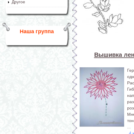
Другое
Наша группа
Вышивка лен
Ге
одн
Рас
Ги
на
ра
ро
Мн
тон
...
4 