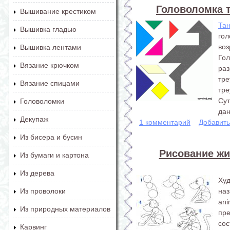
Головоломка т
Вышивание крестиком
Та
Вышивка гладью
го
воз
Вышивка лентами
Го
Вязание крючком
ра
тр
Вязание спицами
тре
Сут
Головоломки
дан
Декупаж
1 комментарий
Добавит
Из бисера и бусин
Рисование ж
Из бумаги и картона
Из дерева
Ху
наз
Из проволоки
an
Из природных материалов
пре
сос
Карвинг