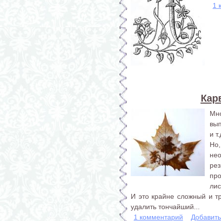
1 
Кар
Мн
вып
и т.
Но
не
ре
про
лис
И это крайне сложный и т
удалить тончайший...
1 комментарий
Добавит