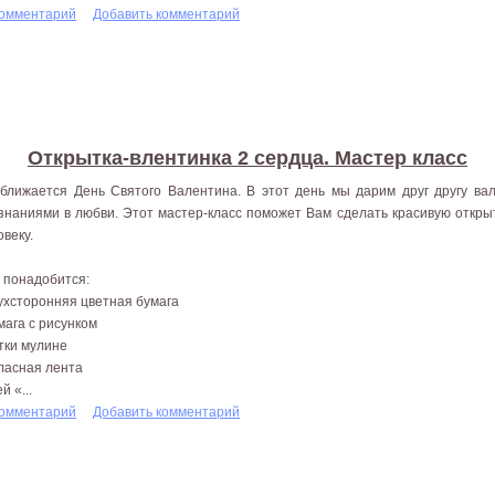
комментарий
Добавить комментарий
Открытка-влентинка 2 сердца. Мастер класс
ближается День Святого Валентина. В этот день мы дарим друг другу ва
знаниями в любви. Этот мастер-класс поможет Вам сделать красивую откры
овеку.
 понадобится:
вухсторонняя цветная бумага
умага с рисунком
итки мулине
тласная лента
ей «...
комментарий
Добавить комментарий