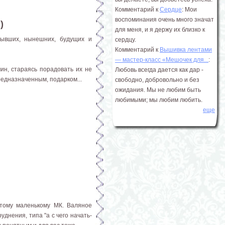
Комментарий к
Сердце
: Мои
воспоминания очень много значат
)
для меня, и я держу их близко к
бывших, нынешних, будущих и
сердцу.
Комментарий к
Вышивка лентами
― мастер-класс «Мешочек для...
:
ин, стараясь порадовать их не
Любовь всегда дается как дар -
редназначенным, подарком...
свободно, добровольно и без
ожидания. Мы не любим быть
любимыми; мы любим любить.
еще
этому маленькому МК. Валяное
уднения, типа "а с чего начать-