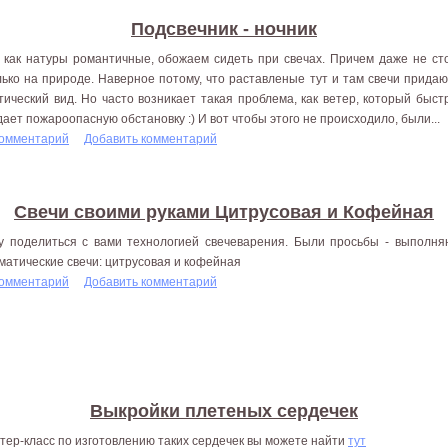
Подсвечник - ночник
 как натуры романтичные, обожаем сидеть при свечах. Причем даже не ст
лько на природе. Наверное потому, что раставленые тут и там свечи прида
тический вид. Но часто возникает такая проблема, как ветер, который быст
дает пожароопасную обстановку :) И вот чтобы этого не происходило, были...
комментарий
Добавить комментарий
Свечи своими руками Цитрусовая и Кофейная
у поделиться с вами технологией свечеварения. Были просьбы - выполня
матические свечи: цитрусовая и кофейная
комментарий
Добавить комментарий
Выкройки плетеных сердечек
тер-класс по изготовлению таких сердечек вы можете найти
тут