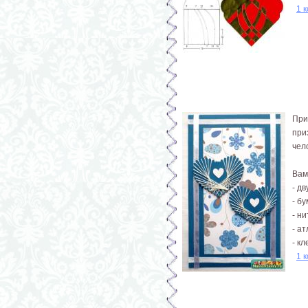
1 
При
при
чел
Вам
- д
- б
- н
- а
- кл
1 