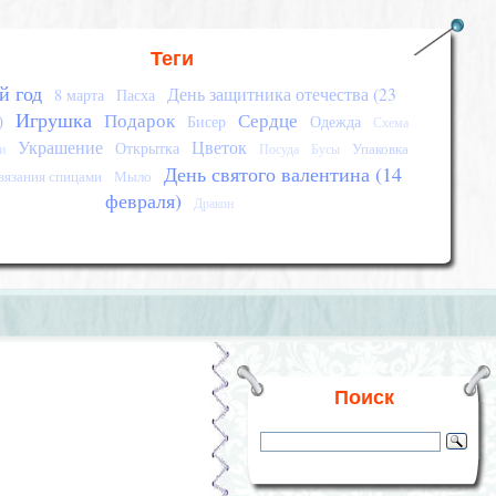
Теги
й год
День защитника отечества (23
8 марта
Пасха
Игрушка
Подарок
Сердце
)
Бисер
Одежда
Схема
Украшение
Цветок
Открытка
Упаковка
и
Посуда
Бусы
День святого валентина (14
вязания спицами
Мыло
февраля)
Дракон
Поиск