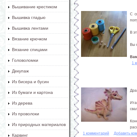
Вышивание крестиком
С с
Вышивка гладью
поп
Вышивка лентами
В э
Вязание крючком
Вы 
Вязание спицами
Вам.
Головоломки
1 
Декупаж
Из бисера и бусин
Дра
Из бумаги и картона
Ита
Из дерева
сва
Из проволоки
Кон
Из природных материалов
рас
1 комментарий
Добавить ко
Карвинг