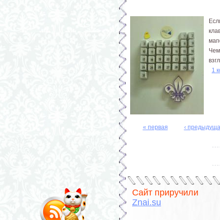
Есл
кла
маг
Чем
взг
1 
« первая
‹ предыдущ
Страницы
Сайт приручили
Znai.su