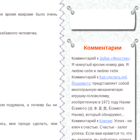
вое время макраме было очень
забавного человечка.
Комментарии
Комментарий к
Зайка «Фростик»
:
Я чокнутый кролик номер два. Я
люблю себя и люблю тебя.
Комментарий к
Как сделать куб
Йошимото
: представляет собой
многогранную механическую
игрушку-головоломку,
изобретенную в 1971 году Наоки
том подумала, а почему бы не
Ёсимото (吉 本 直 貴, Ёсимото
Наоки), который обнаружил,...
Комментарий к
Ключик
: Успех - не
яюсь, мне проще сделать, чем
ключ к счастью. Счастье - залог
успеха. Если вам нравится то, что
вы делаете, вы добьетесь успеха.