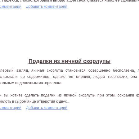
". Надеюсь, способ, который я выбрала для себя, окажется ниболее удобным 
комментарий
Добавить комментарий
Поделки из яичной скорлупы
первый взгляд, яичная скорлупа становится совершенно бесполезна, 
ользовали ее содержимое, однако, по мнению, людей творческих, он
кальным поделочным материалом.
и вы хотите сделать поделки из яичной скорлупы при этом, сохранив ф
колоть в сыром яйце отверстия с двух...
комментарий
Добавить комментарий