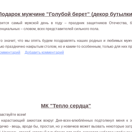
Подарок мужчине "Голубой берет" (декор бутылки
зится самый мужской день в году – праздник защитников Отечества, 
енциальных – словом, всех представителей сильного пола.
то значит, что мы опять будем поздравлять наших родных и любимых мужч
ько празднично накрытым столом, но и каким-то особенным, только для них п
комментарий
Добавить комментарий
МК "Тепло сердца"
авствуйте всем!
 нарастающий ажиотаж вокруг Дня-всех-влюблённых подтолкнул меня к 
дечко - вещь, вроде бы, простая, но у новичков может вызвать некоторые затр