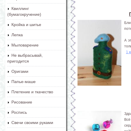
Квиллинг
(бумагокручение)
Бли
Кройка и шитье
пот
Лепка
А э
Мыловарение
тол
1 
Не выбрасывай,
пригодится
Оригами
Папье-маше
Плетение и ткачество
Рисование
Роспись
Здр
Всё
Свечи своими руками
сер