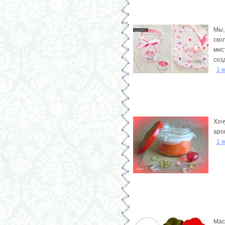
Мы,
ско
мис
соз
1 
Хоч
аро
1 
Мас