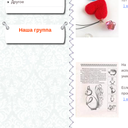
то?
Другое
1 
Наша группа
На 
исп
уни
Есл
про
1 