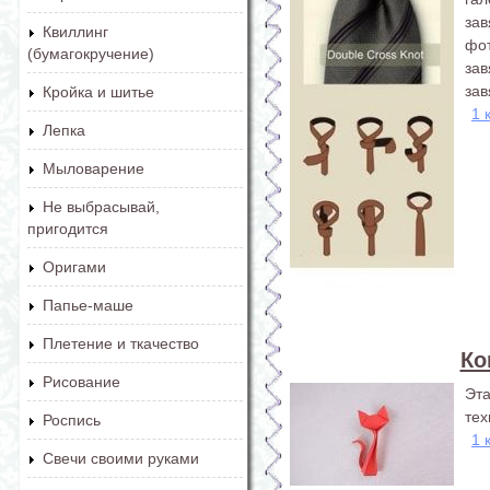
зав
Квиллинг
фо
(бумагокручение)
зав
зав
Кройка и шитье
1 
Лепка
Мыловарение
Не выбрасывай,
пригодится
Оригами
Папье-маше
Плетение и ткачество
Ко
Рисование
Эт
тех
Роспись
1 
Свечи своими руками