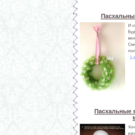
Пасхальны
И с
Бу
вен
Смо
пол
1 
Пасхальные я
Хо
изг