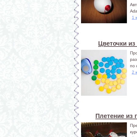
Ав
Ada
1 
Цветочки из
Пр
раз
по 
2 
Плетение из 
Пр
кур