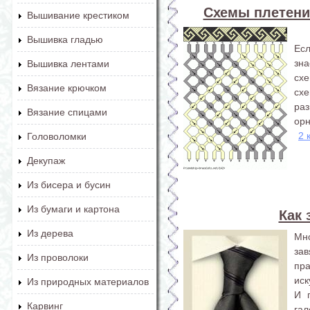
Схемы плетени
Вышивание крестиком
Вышивка гладью
Ес
зна
Вышивка лентами
сх
Вязание крючком
сх
ра
Вязание спицами
орн
2 
Головоломки
Декупаж
Из бисера и бусин
Из бумаги и картона
Как 
Из дерева
Мн
зав
Из проволоки
пра
иск
Из природных материалов
И 
Карвинг
га