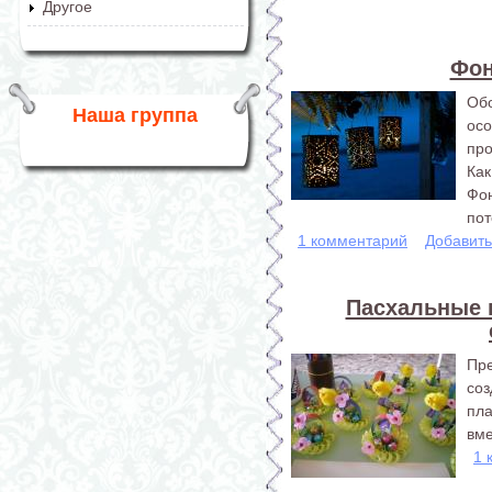
Другое
Фон
Обо
Наша группа
ос
про
Как
Фон
пот
1 комментарий
Добавит
Пасхальные 
Пр
со
пла
вме
1 