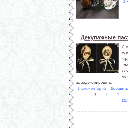
1 
Декупажные пас
У м
ко
иг
пл
выб
ме
их задекорировать.
1 комментарий
Добавит
1
2
3
Страницы
сле