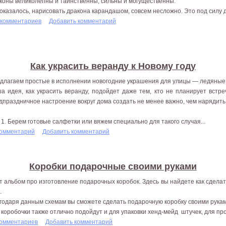
коны великолепны и таинственны, сильны и могущественны.
 оказалось, нарисовать дракона карандашом, совсем несложно. Это под силу да
 комментариев
Добавить комментарий
Как украсить веранду к Новому году
длагаем простые в исполнении новогодние украшения для улицы — ледяные
а идея, как украсить веранду, подойдет даже тем, кто не планирует встре
дпраздничное настроение вокруг дома создать не менее важно, чем нарядить
 1. Берем готовые салфетки или вяжем специально для такого случая...
комментарий
Добавить комментарий
Коробки подарочные своими руками
т альбом про изготовление подарочных коробок. Здесь вы найдете как сдела
.
годаря данным схемам вы сможете сделать подарочную коробку своими рукам
 коробочки также отлично подойдут и для упаковки хенд-мейд штучек, для п
комментариев
Добавить комментарий