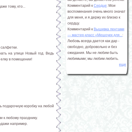
Комментарий к
Сердце
: Мои
же тому, кто...
воспоминания очень много значат
для меня, и я держу их близко к
сердцу.
Комментарий к
Вышивка лентами
― мастер-класс «Мешочек для...
:
Любовь всегда дается как дар -
свободно, добровольно и без
 салфетки.
ожидания. Мы не любим быть
чать на улице Новый год. Ведь
любимыми; мы любим любить.
 елку в помещении!
еще
ть подарочную коробку на любой
и к любому празднику.
родажи например.