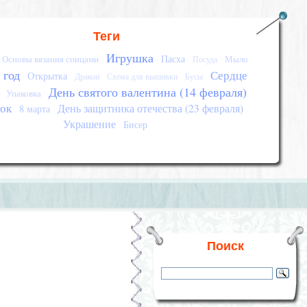
Теги
Игрушка
Пасха
Основы вязания спицами
Мыло
Посуда
 год
Сердце
Открытка
Дракон
Схема для вышивки
Бусы
День святого валентина (14 февраля)
Упаковка
ок
День защитника отечества (23 февраля)
8 марта
Украшение
Бисер
Поиск