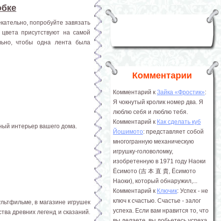
обке
екательно, попробуйте завязать
 цвета присутствуют на самой
льно, чтобы одна лента была
Комментарии
Комментарий к
Зайка «Фростик»
:
Я чокнутый кролик номер два. Я
люблю себя и люблю тебя.
Комментарий к
Как сделать куб
ный интерьер вашего дома.
Йошимото
: представляет собой
многогранную механическую
игрушку-головоломку,
изобретенную в 1971 году Наоки
Ёсимото (吉 本 直 貴, Ёсимото
Наоки), который обнаружил,...
Комментарий к
Ключик
: Успех - не
ключ к счастью. Счастье - залог
ультфильме, в магазине игрушек
успеха. Если вам нравится то, что
тва древних легенд и сказаний.
вы делаете, вы добьетесь успеха.