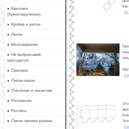
Дра
Как
Квиллинг
47
(бумагокручение)
Кройка и шитье
Лепка
Мыловарение
Пре
Наш
Не выбрасывай,
пре
пригодится
Шаг
Оригами
1 
Папье-маше
Плетение и ткачество
Рисование
Это
вкус
Роспись
Бла
Свечи своими руками
Эти
8 