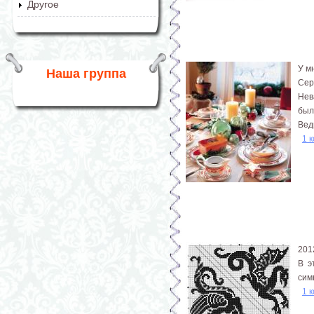
Другое
У м
Наша группа
Сер
Нев
был
Вед
1 
201
В э
сим
1 