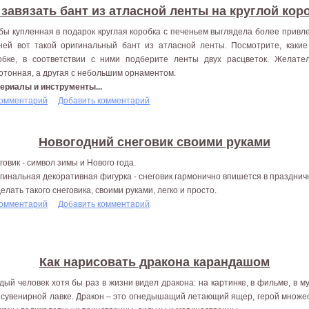
 завязать бант из атласной ленты на круглой кор
бы купленная в подарок круглая коробка с печеньем выглядела более привл
ней вот такой оригинальный бант из атласной ленты. Посмотрите, какие
обке, в соответствии с ними подберите ленты двух расцветок. Желате
отонная, а другая с небольшим орнаментом.
ериалы и инструменты...
комментарий
Добавить комментарий
Новогодний снеговик своими руками
говик - символ зимы и Нового года.
гинальная декоративная фигурка - снеговик гармонично впишется в празднич
делать такого снеговика, своими руками, легко и просто.
комментарий
Добавить комментарий
Как нарисовать дракона карандашом
дый человек хотя бы раз в жизни видел дракона: на картинке, в фильме, в м
 сувенирной лавке. Дракон – это огнедышащий летающий ящер, герой множес