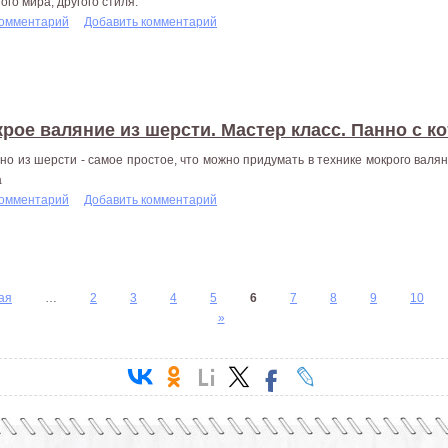
ого мира, другого стиля.
комментарий
Добавить комментарий
рое валяние из шерсти. Мастер класс. Панно с к
но из шерсти - самое простое, что можно придумать в технике мокрого валян
а
комментарий
Добавить комментарий
ая
…
2
3
4
5
6
7
8
9
10
»