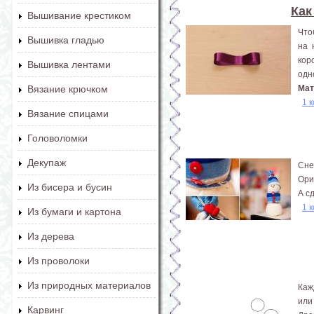
Как
Вышивание крестиком
Что
Вышивка гладью
на 
кор
Вышивка лентами
одн
Мат
Вязание крючком
1 
Вязание спицами
Головоломки
Декупаж
Сне
Ори
Из бисера и бусин
А с
1 
Из бумаги и картона
Из дерева
Из проволоки
Из природных материалов
Каж
или
Карвинг