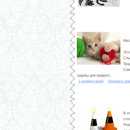
Мас
Это
Слы
Тра
Сам
судьбы для каждого...
1 комментарий
Добавить ко
В о
сто
Пор