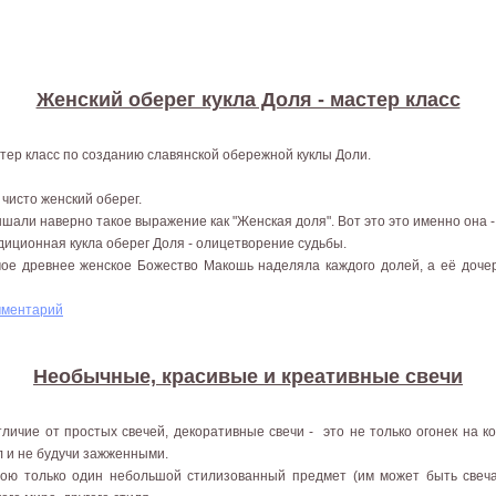
Женский оберег кукла Доля - мастер класс
тер класс по созданию славянской обережной куклы Доли.
 чисто женский оберег.
шали наверно такое выражение как "Женская доля". Вот это это именно она -
диционная кукла оберег Доля - олицетворение судьбы.
ое древнее женское Божество Макошь наделяла каждого долей, а её дочер
мментарий
Необычные, красивые и креативные свечи
тличие от простых свечей, декоративные свечи - это не только огонек на 
л и не будучи зажженными.
ою только один небольшой стилизованный предмет (им может быть свеч