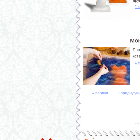
друг
1 
Мок
Пан
кот
1 
« первая
‹ предыдущ
Страницы