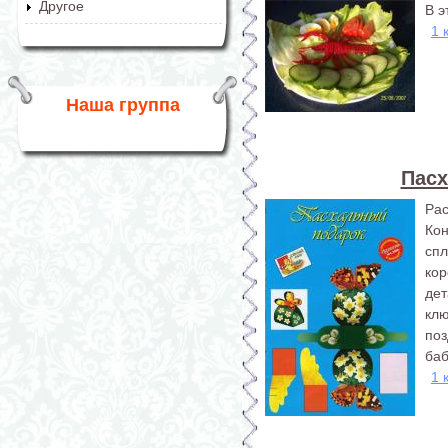
Другое
В э
1 
Наша группа
Пасх
Ра
Ко
спл
ко
де
клю
по
баб
1 