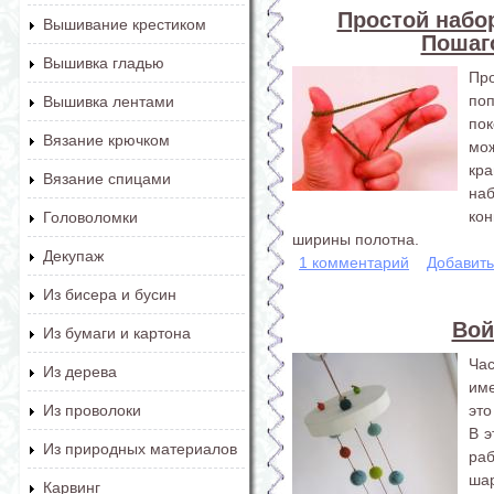
Простой набор
Вышивание крестиком
Пошаг
Вышивка гладью
Про
по
Вышивка лентами
пок
Вязание крючком
мо
кр
Вязание спицами
на
ко
Головоломки
ширины полотна.
Декупаж
1 комментарий
Добавит
Из бисера и бусин
Вой
Из бумаги и картона
Ча
Из дерева
име
это
Из проволоки
В э
Из природных материалов
ра
шар
Карвинг