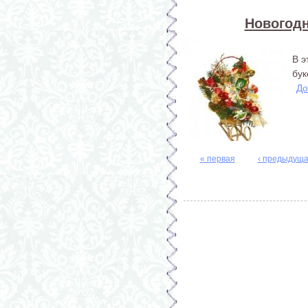
Новогодн
В э
бук
До
« первая
‹ предыдущ
Страницы