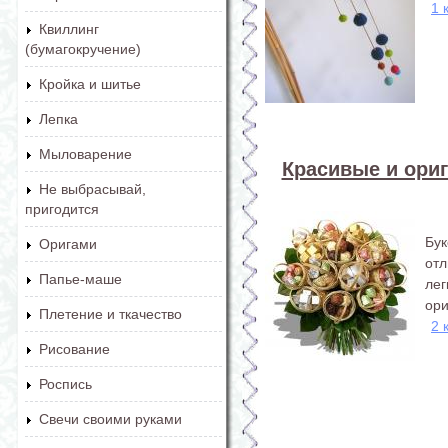
1 
Квиллинг
(бумагокручение)
Кройка и шитье
Лепка
Мыловарение
Красивые и ори
Не выбрасывай,
пригодится
Бу
Оригами
от
Папье-маше
ле
ори
Плетение и ткачество
2 
Рисование
Роспись
Свечи своими руками