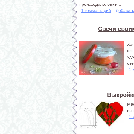
происходило, были...
1 комментарий
Добавит
Свечи свои
Хо
св
уд
све
1 
Выкройк
Мас
вы
1 