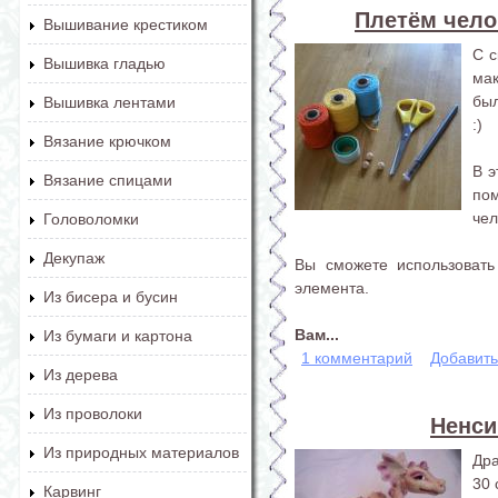
Плетём чело
Вышивание крестиком
С с
Вышивка гладью
ма
был
Вышивка лентами
:)
Вязание крючком
В э
Вязание спицами
по
чел
Головоломки
Декупаж
Вы сможете использовать
элемента.
Из бисера и бусин
Вам...
Из бумаги и картона
1 комментарий
Добавит
Из дерева
Из проволоки
Ненси
Из природных материалов
Дра
30 
Карвинг