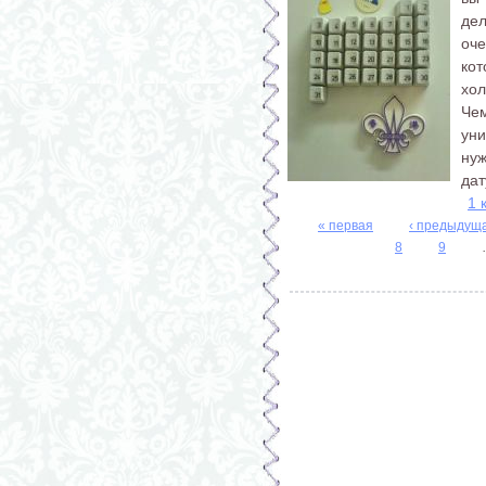
де
оч
ко
хол
Че
уни
нуж
дат
1 
« первая
‹ предыдущ
Страницы
8
9