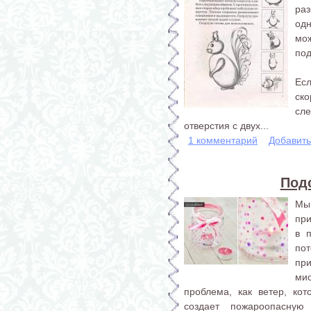
ра
од
мо
по
Ес
ск
сл
отверстия с двух...
1 комментарий
Добавит
Подс
Мы
при
в 
по
пр
ми
проблема, как ветер, ко
создает пожароопасную