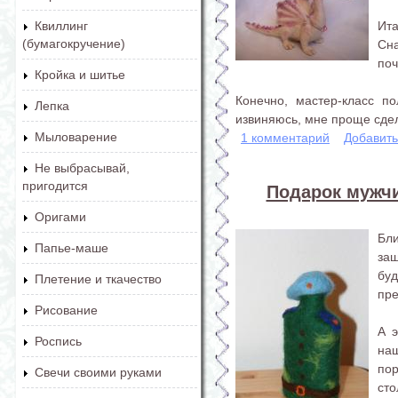
Ита
Квиллинг
(бумагокручение)
Сн
поч
Кройка и шитье
Конечно, мастер-класс п
Лепка
извиняюсь, мне проще сдел
Мыловарение
1 комментарий
Добавит
Не выбрасывай,
пригодится
Подарок мужчи
Оригами
Бли
Папье-маше
за
бу
Плетение и ткачество
пре
Рисование
А э
Роспись
на
пор
Свечи своими руками
сто