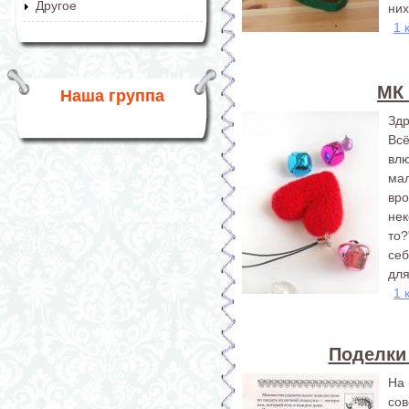
Другое
них
1 
МК 
Наша группа
Здр
Вс
вл
ма
вро
нек
то?
себ
для
1 
Поделки
На 
со