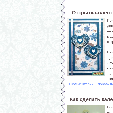
Открытка-вленти
При
де
неж
ма
отк
Вам
- д
- б
- н
- а
- кл
1 комментарий
Добавит
Как сделать кал
Есл
вы