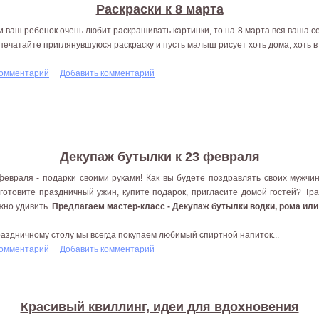
Раскраски к 8 марта
и ваш ребенок очень любит раскрашивать картинки, то на 8 марта вся ваша се
печатайте приглянувшуюся раскраску и пусть малыш рисует хоть дома, хоть в 
комментарий
Добавить комментарий
Декупаж бутылки к 23 февраля
февраля - подарки своими руками! Как вы будете поздравлять своих мужчи
готовите праздничный ужин, купите подарок, пригласите домой гостей? Т
жно удивить.
Предлагаем мастер-класс - Декупаж бутылки водки, рома или
раздничному столу мы всегда покупаем любимый спиртной напиток...
комментарий
Добавить комментарий
Красивый квиллинг, идеи для вдохновения