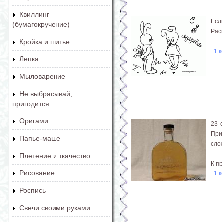
Квиллинг
Есл
(бумагокручение)
Рас
Кройка и шитье
1 
Лепка
Мыловарение
Не выбрасывай,
пригодится
Оригами
23 
При
Папье-маше
сло
Плетение и ткачество
К п
Рисование
1 
Роспись
Свечи своими руками