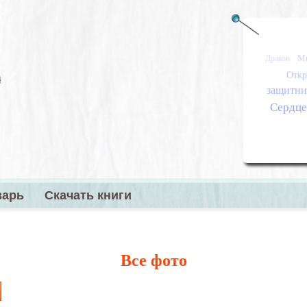
М
Дракон
Откр
защитник
Сердц
варь
Скачать книги
меню
Все фото