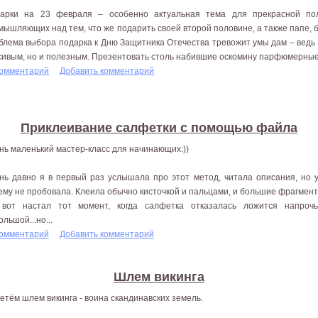
арки на 23 февраля – особенно актуальная тема для прекрасной пол
мышляющих над тем, что же подарить своей второй половине, а также папе, бр
блема выбора подарка к Дню Защитника Отечества тревожит умы дам – ведь 
сивым, но и полезным. Презентовать столь набившие оскомину парфюмерные.
комментарий
Добавить комментарий
Приклеивание салфетки с помощью файла
нь маленький мастер-класс для начинающих:))
нь давно я в первый раз услышала про этот метод, читала описания, но 
ему не пробовала. Клеила обычно кисточкой и пальцами, и большие фрагмент
вот настал тот момент, когда салфетка отказалась ложится напроч
льшой...но...
комментарий
Добавить комментарий
Шлем викинга
етём шлем викинга - воина скандинавских земель.