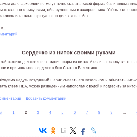
самом деле, археологи не могут точно сказать, какой формы были шлемы вик
мах связано с рисунками, обнаруженными в захоронениях. Учёные склоняют
ользовались только в ритуальных целях, а не в бою.
в...
мментарий
Сердечко из ниток своими руками
акой технике делаются новогодние шары из ниток. А если за основу взять ш
ное и оригинальное сердечко к Дню Святого Валентина.
бходимо надуть воздушный шарик, смазать его вазелином и обмотать нитью
зать клеем ПВА, можно разведенным напополам с водой и подвесить за ниточ
комментарий
Добавить комментарий
ая
1
2
3
4
5
6
7
8
9
…