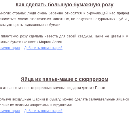
Как сделать большую бумажную розу
многих странах люди очень бережно относятся к окружающей нас приро
акомиться мясом экзотических животных, не покупают натуральных шуб и 
ользуют цветы, сделанные из бумаги.
 гигантскую розу сделала невеста для своей свадьбы. Такие же цветы и у
омные бумажные цветы Морган Левин...
комментария
Добавить комментарий
Яйца из папье-маше с сюрпризом
а из папье-маше с сюрпризом отличные подарки детям к Пасхе.
ользуя воздушные шарики и бумагу, можно сделать замечательные яйца-с
олнив их мелкими конфетками и игрушками!
комментария
Добавить комментарий