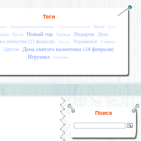
Теги
Бисер
ыло
Основы вязания спицами
Схема для вышивки
Бусы
Новый год
Подарок
День
ытка
Пасха
Одежда
а отечества (23 февраля)
Украшение
8 марта
Посуда
День святого валентина (14 февраля)
е
Цветок
Игрушка
Упаковка
Поиск