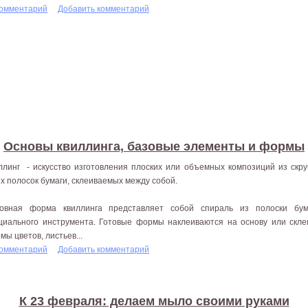
комментарий
Добавить комментарий
Основы квиллинга, базовые элементы и формы
ллинг - искусство изготовления плоских или объемных композиций из скр
их полосок бумаги, склеиваемых между собой.
овная форма квиллинга представляет собой спираль из полоски бум
циального инструмента. Готовые формы наклеиваются на основу или скле
мы цветов, листьев...
комментарий
Добавить комментарий
К 23 февраля: делаем мыло своими руками