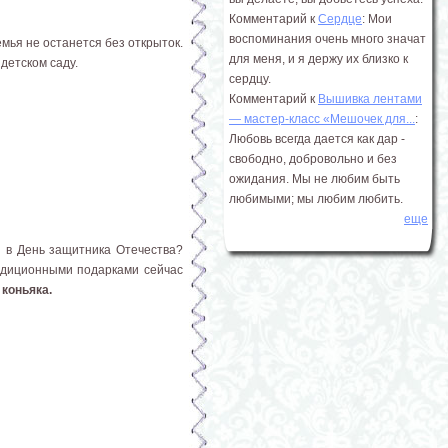
Комментарий к
Сердце
: Мои
воспоминания очень много значат
мья не останется без открыток.
для меня, и я держу их близко к
детском саду.
сердцу.
Комментарий к
Вышивка лентами
― мастер-класс «Мешочек для...
:
Любовь всегда дается как дар -
свободно, добровольно и без
ожидания. Мы не любим быть
любимыми; мы любим любить.
еще
н в День защитника Отечества?
радиционными подарками сейчас
 коньяка.