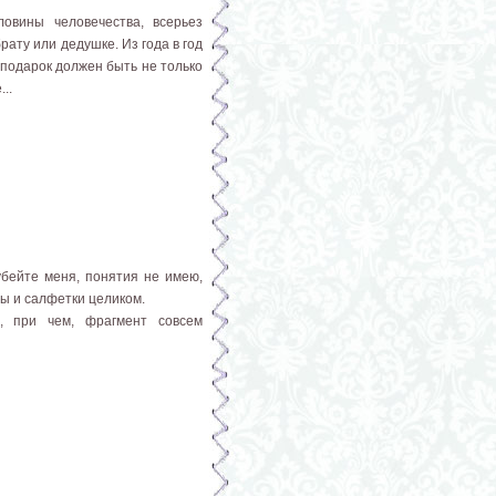
овины человечества, всерьез
ату или дедушке. Из года в год
подарок должен быть не только
..
убейте меня, понятия не имею,
ы и салфетки целиком.
ь, при чем, фрагмент совсем