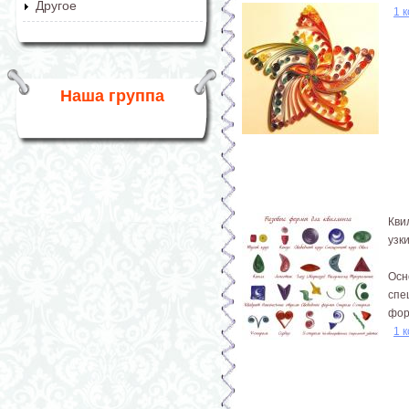
Другое
1 
Наша группа
Кви
узк
Осн
спе
фор
1 