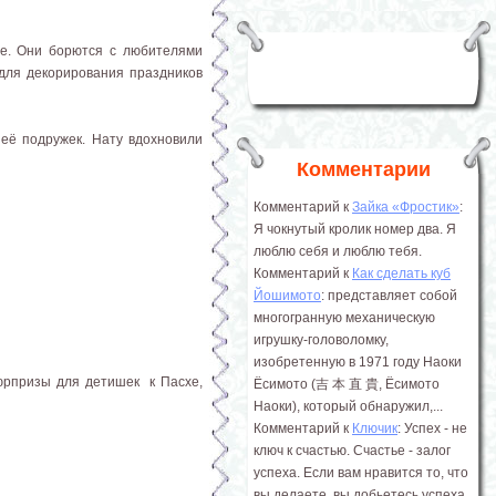
де. Они борются с любителями
для декорирования праздников
 её подружек. Нату вдохновили
Комментарии
Комментарий к
Зайка «Фростик»
:
Я чокнутый кролик номер два. Я
люблю себя и люблю тебя.
Комментарий к
Как сделать куб
Йошимото
: представляет собой
многогранную механическую
игрушку-головоломку,
изобретенную в 1971 году Наоки
юрпризы для детишек к Пасхе,
Ёсимото (吉 本 直 貴, Ёсимото
Наоки), который обнаружил,...
Комментарий к
Ключик
: Успех - не
ключ к счастью. Счастье - залог
успеха. Если вам нравится то, что
вы делаете, вы добьетесь успеха.