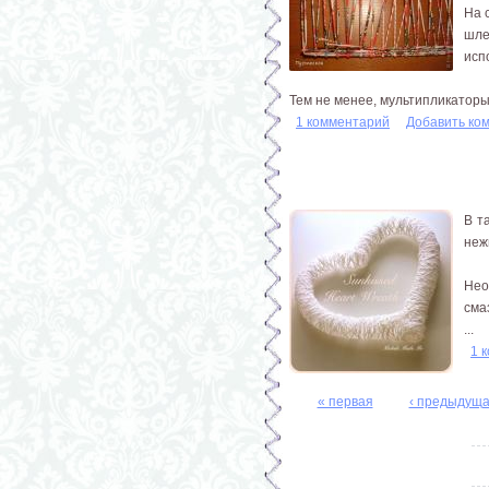
На 
шле
исп
Тем не менее, мультипликаторы 
1 комментарий
Добавить ко
В т
неж
Нео
сма
...
1 
« первая
‹ предыдущ
Страницы