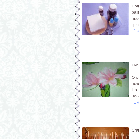
Под
раз
про
кра
1 
Оче
Оче
поч
Но 
небо
1 
Спл