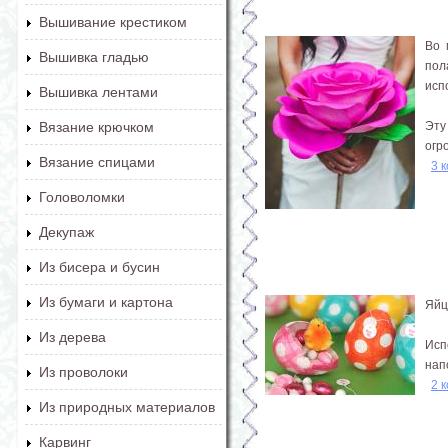
Вышивание крестиком
Во 
Вышивка гладью
пол
исп
Вышивка лентами
Эту
Вязание крючком
огр
Вязание спицами
3 
Головоломки
Декупаж
Из бисера и бусин
Из бумаги и картона
Яйц
Из дерева
Исп
нап
Из проволоки
2 
Из природных материалов
Карвинг