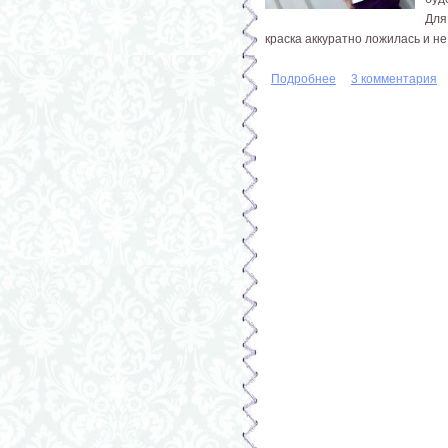
Для
краска аккуратно ложилась и не
Подробнее
о Роспись футболки
3 комментария