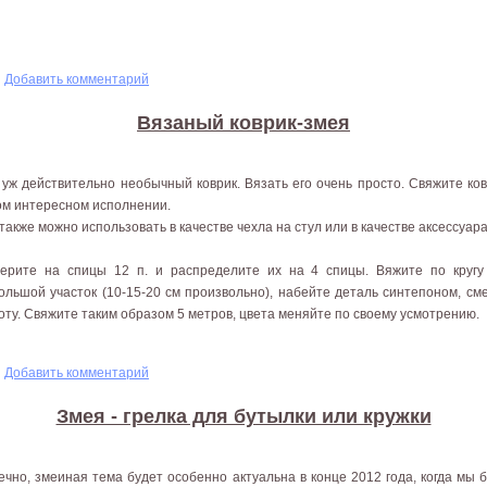
Добавить комментарий
Вязаный коврик-змея
 уж действительно необычный коврик. Вязать его очень просто. Свяжите ко
ом интересном исполнении.
 также можно использовать в качестве чехла на стул или в качестве аксессуар
ерите на спицы 12 п. и распределите их на 4 спицы. Вяжите по кругу 
ольшой участок (10-15-20 см произвольно), набейте деталь синтепоном, см
оту. Свяжите таким образом 5 метров, цвета меняйте по своему усмотрению.
змея
Добавить комментарий
Змея - грелка для бутылки или кружки
ечно, змеиная тема будет особенно актуальна в конце 2012 года, когда мы б