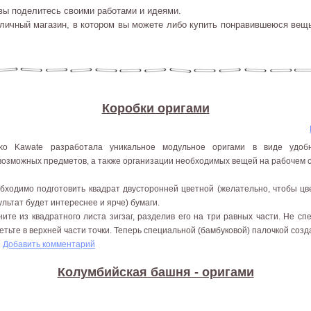
вы поделитесь своими работами и идеями.
личный магазин, в котором вы можете либо купить понравившеюся вещь
Коробки оригами
ko Kawate разработала уникальное модульное оригами в виде удоб
возможных предметов, а также организации необходимых вещей на рабочем с
бходимо подготовить квадрат двусторонней цветной (желательно, чтобы цве
ультат будет интереснее и ярче) бумаги.
ните из квадратного листа зигзаг, разделив его на три равных части. Не с
етьте в верхней части точки. Теперь специальной (бамбуковой) палочкой созд
Добавить комментарий
Колумбийская башня - оригами