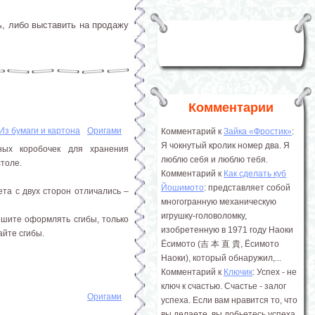
, либо выставить на продажу
Комментарии
Из бумаги и картона
Оригами
Комментарий к
Зайка «Фростик»
:
Я чокнутый кролик номер два. Я
ных коробочек для хранения
люблю себя и люблю тебя.
толе.
Комментарий к
Как сделать куб
Йошимото
: представляет собой
та с двух сторон отличались –
многогранную механическую
игрушку-головоломку,
пешите оформлять сгибы, только
изобретенную в 1971 году Наоки
айте сгибы.
Ёсимото (吉 本 直 貴, Ёсимото
Наоки), который обнаружил,...
Комментарий к
Ключик
: Успех - не
ключ к счастью. Счастье - залог
Оригами
успеха. Если вам нравится то, что
вы делаете, вы добьетесь успеха.