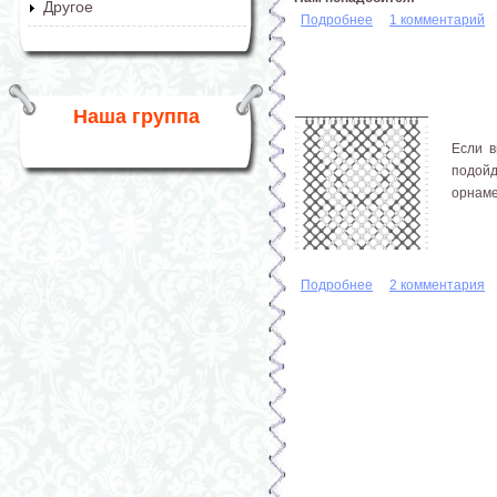
Другое
Подробнее
о Колумбийская ба
1 комментарий
Наша группа
Если в
подой
орнаме
Подробнее
о Схемы плетения 
2 комментария