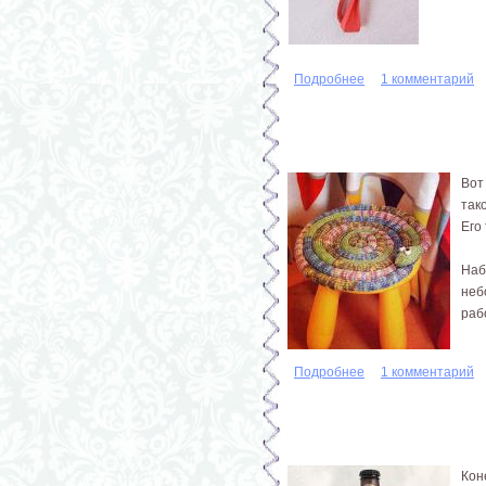
Подробнее
о Кошечка оригами
1 комментарий
Вот
так
Его
Наб
неб
раб
Подробнее
о Вязаный коврик-
1 комментарий
Кон