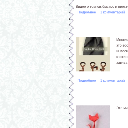
Видео о том как быстро и прос
Подробнее
о Костюм на Хэлло
1 комментарий
Многие
это во
И поск
картин
завяза
Подробнее
о Как завязать галс
1 комментарий
Эта ми