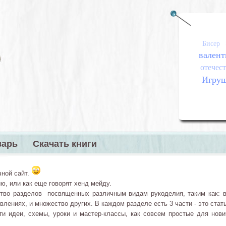
Бисер
валент
отечест
Игру
варь
Скачать книги
меню
чной сайт.
ю, или как еще говорят хенд мейду.
тво разделов посвященных различным видам рукоделия, таким как: в
лениях, и множество других. В каждом разделе есть 3 части - это стать
 идеи, схемы, уроки и мастер-классы, как совсем простые для нови