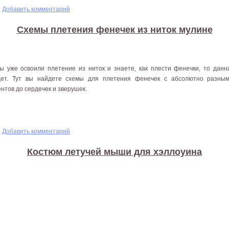
шня - оригами
Добавить комментарий
Схемы плетения фенечек из ниток мулине
ы уже освоили плетение из ниток и знаете, как плести фенечки, то дан
дет. Тут вы найдете схемы для плетения фенечек с абсолютно разным
нтов до сердечек и зверушек.
фенечек из ниток мулине
Добавить комментарий
Костюм летучей мыши для хэллоуина