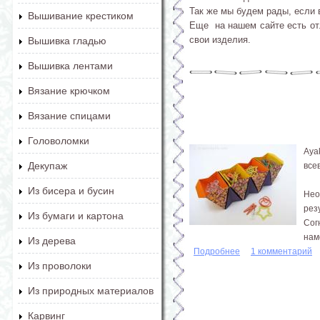
Так же мы будем рады, если 
Вышивание крестиком
Еще на нашем сайте есть от
свои изделия.
Вышивка гладью
Вышивка лентами
Вязание крючком
Вязание спицами
Головоломки
Aya
Декупаж
все
Из бисера и бусин
Нео
рез
Из бумаги и картона
Сог
нам
Из дерева
Подробнее
о Коробки оригами
1 комментарий
Из проволоки
Из природных материалов
Карвинг