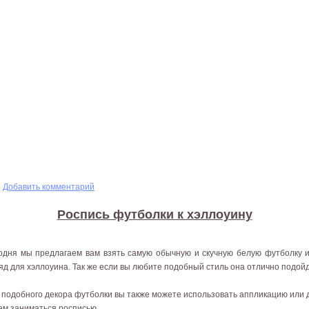
мыши для хэллоуина
Добавить комментарий
Роспись футболки к хэллоуину
одня мы предлагаем вам взять самую обычную и скучную белую футболку и
яд для хэллоуина. Так же если вы любите подобный стиль она отлично подойд
 подобного декора футболки вы также можете использовать аппликацию или д
ем заниматься росписью.