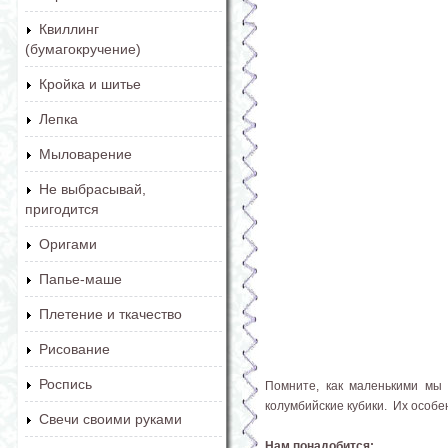
Квиллинг
(бумагокручение)
Кройка и шитье
Лепка
Мыловарение
Не выбрасывай,
пригодится
Оригами
Папье-маше
Плетение и ткачество
Рисование
Роспись
Помните, как маленькими мы 
колумбийские кубики. Их особен
Свечи своими руками
Нам понадобится: