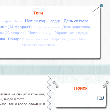
Теги
Новый год
День святого
Сердце
8 марта
Пасха
ина (14 февраля)
День защитника
Схема для вышивки
ва (23 февраля)
Цветок
Украшение
Одежда
Посуда
шка
Подарок
Открытка
Упаковка
Мыло
Бусы
Дракон
Основы вязания спицами
Поиск
язание на спицах и крючком,
и, видео и фото.
чков, так и более сложные и