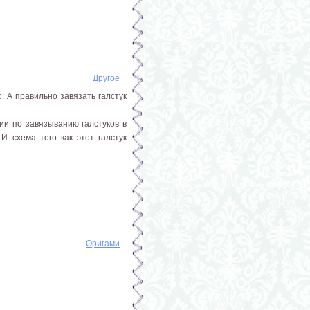
Другое
. А правильно завязать галстук
ии по завязыванию галстуков в
 И схема того как этот галстук
Оригами