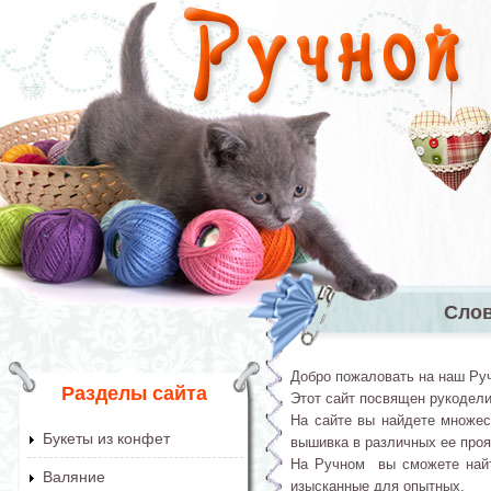
Перейти к основному содержанию
Сло
Главное 
Добро пожаловать на наш Ру
Разделы сайта
Этот сайт посвящен рукодели
На сайте вы найдете множес
Букеты из конфет
вышивка в различных ее прояв
На Ручном вы сможете найти
Валяние
изысканные для опытных.