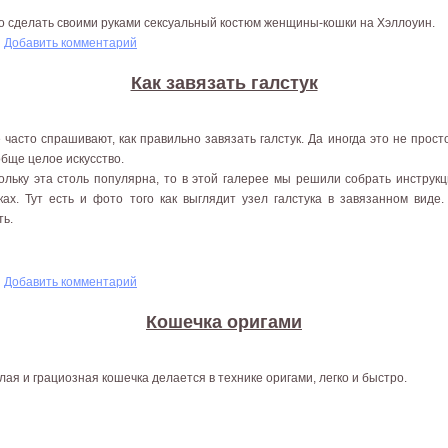
то сделать своими руками сексуальный костюм женщины-кошки на Хэллоуин.
уин: Женщина-кошка
Добавить комментарий
Как завязать галстук
 часто спрашивают, как правильно завязать галстук. Да иногда это не просто
обще целое искусство.
ольку эта столь популярна, то в этой галерее мы решили собрать инструкц
ках. Тут есть и фото того как выглядит узел галстука в завязанном виде.
ть.
тук
Добавить комментарий
Кошечка оригами
лая и грациозная кошечка делается в технике оригами, легко и быстро.