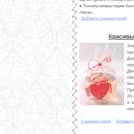
♦ Техника инкрустации был
ларцы...
Добавить комментарий
Красивы
Эт
про
Для
про
Да
об
бес
Пре
20 
и 
про
...
1 комментарий
Добавит