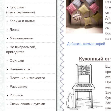
Ра
В 
Квиллинг
(бумагокручение)
см 
Дл
Кройка и шитье
тка
см,
Лепка
бок
Мыловарение
на 
Добавить комментарий
Не выбрасывай,
пригодится
Кухонный ст
Оригами
Есл
Папье-маше
вре
ста
Плетение и ткачество
Пр
Рисование
нем
За
Роспись
бу
Заг
Свечи своими руками
цве