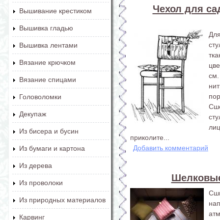
Чехол для са
Вышивание крестиком
Вышивка гладью
Дл
сту
Вышивка лентами
тк
Вязание крючком
цве
см
Вязание спицами
нит
пор
Головоломки
Сше
Декупаж
ст
ли
Из бисера и бусин
приколите...
Добавить комментарий
Из бумаги и картона
Из дерева
Шелковые
Из проволоки
Сш
Из природных материалов
на
ат
Карвинг