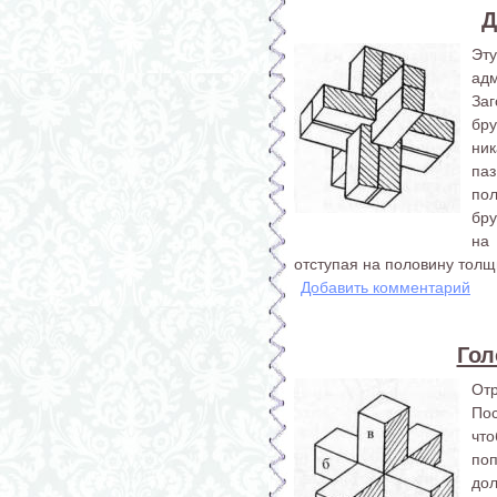
Д
Эт
ад
За
бр
ник
паз
по
бру
на
отступая на половину толщ
Добавить комментарий
Гол
От­
Пос
чт
по
дол