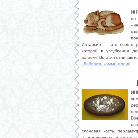
ИНТ
по 
«ин
как
по
Интарсия — это своего р
которой в углубления д
вставки. Вставки отличаютс
Добавить комментарий
ИНК
че
де
не
Вр
ос
слоновая кость, перламут
одном уровне с поверхност