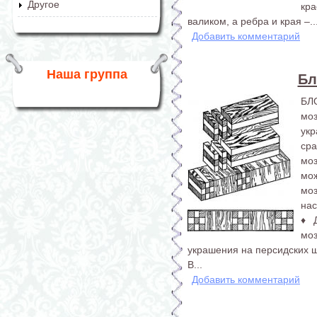
Другое
кр
валиком, а ребра и края –..
Добавить комментарий
Наша группа
Бл
БЛ
мо
ук
ср
моз
мо
мо
нас
♦ 
мо
украшения на персидских ш
В...
Добавить комментарий