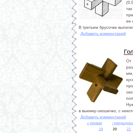
(0,
та
пр
ее 
В третьем брусочке выпилит
Добавить комментарий
Го
От
раз
мм
ку
пр
ок
поп
Ну
в выемку-окошечко, с некот
Добавить комментарий
« первая
‹ предыдущ
19
20
21