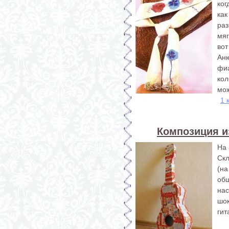
ког
ка
ра
мяг
вот
Ан
фи
кол
мож
1 
Композиция и
На 
Ск
(н
об
на
шо
гит