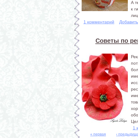
А т
к г
лиц
1 комментарий
Добавит
Советы по р
Рек
по
бол
им
ис
рес
им
то
хо
обо
Цел
1 
« первая
‹ предыдущ