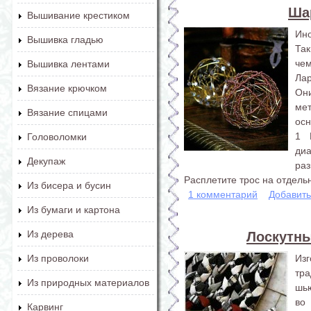
Ша
Вышивание крестиком
Ино
Вышивка гладью
Так
че
Вышивка лентами
Ла
Вязание крючком
Он
мет
Вязание спицами
осн
1 
Головоломки
ди
Декупаж
ра
Расплетите трос на отдельн
Из бисера и бусин
1 комментарий
Добавит
Из бумаги и картона
Из дерева
Лоскутны
Из
Из проволоки
тр
Из природных материалов
шью
во
Карвинг