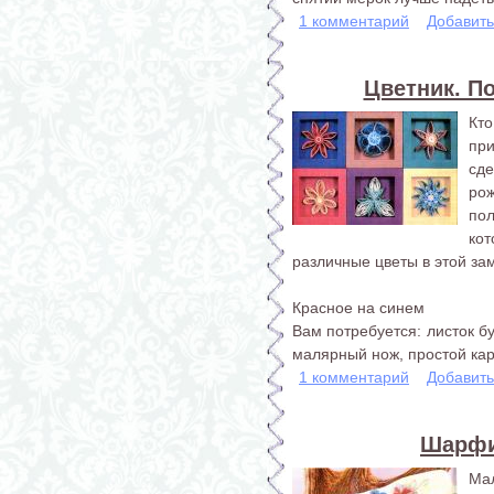
1 комментарий
Добавит
Цветник. П
Кто
пр
сд
ро
по
ко
различные цветы в этой за
Красное на синем
Вам потребуется: листок бу
малярный нож, простой кар
1 комментарий
Добавит
Шарфи
Ма