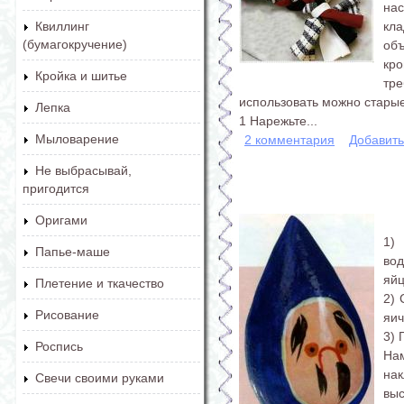
нас
кл
Квиллинг
(бумагокручение)
об
кр
Кройка и шитье
тр
использовать можно стары
Лепка
1 Нарежьте...
Мыловарение
2 комментария
Добавит
Не выбрасывай,
пригодится
Оригами
1)
Папье-маше
вод
яйц
Плетение и ткачество
2) 
Рисование
яич
3) 
Роспись
На
нак
Свечи своими руками
выс