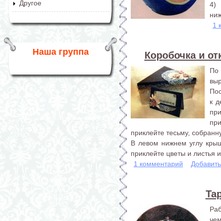
Другое
4)
ниж
1 
Наша группа
Коробочка и о
По 
выр
Пос
к д
пр
пр
приклейте тесьму, собранн
В левом нижнем углу крыш
приклейте цветы и листья и 
1 комментарий
Добавит
Та
Ра
че