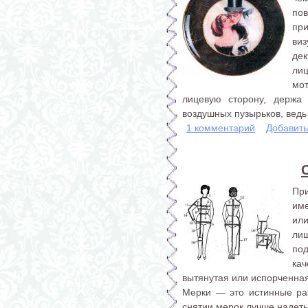
пов
пр
ви
де
лиц
мот
лицевую сторону, держа 
воздушных пузырьков, ведь 
1 комментарий
Добавит
Пр
им
ил
ли
по
кач
вытянутая или испорченная
Мерки — это истинные ра
снятии мерок лучше надеть