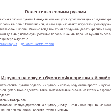
Валентинка своими руками
ентинка своими руками. Сегодняшний наш урок будет посвящен созданию кра
нологии квиллинг. Квиллинг или, как его еще называют, искусство бумагокруч
дневековой Европы. Именно тогда монахини придумали делать красивые мед
ожки для книг, используя бумажные полоски и кончик пера. Из бумаги выреза
ощи пера аккуратно...
комментария
Добавить комментарий
Игрушка на елку из бумаги «Фонарик китайский»
лать своими руками поделки из бумаги к новому году очень просто – нужн
тной бумаги можно сделать такие замечательные объемные китайские фонар
 сделать
Готовим материалы
готовьте цветную двустороннюю бумагу ,иголку , нитки и ножницы. Так же мо
ашения для фонарика - блестки, бусины, мишуру