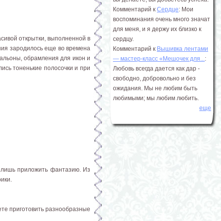
Комментарий к
Сердце
: Мои
воспоминания очень много значат
для меня, и я держу их близко к
сивой открытки, выполненной в
сердцу.
ения зародилось еще во времена
Комментарий к
Вышивка лентами
альоны, обрамления для икон и
― мастер-класс «Мешочек для...
:
лись тоненькие полосочки и при
Любовь всегда дается как дар -
свободно, добровольно и без
ожидания. Мы не любим быть
любимыми; мы любим любить.
еще
о лишь приложить фантазию. Из
ики.
жете приготовить разнообразные