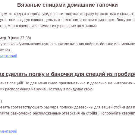
Вязаные спицами домашние тапочки
щем-то, когда я впервые увидела эти тапочки, то сразу же захотела их связать
утся они на двух спицах цельным полотном и потом сшиваются. Вяжутся н
тро. Много времени занимает их украшение цветочками
мер: 9 (наш 37-38)
 увеличени/уменьшения нужно в начале вязания набрать больше или меньше 
же как...
мментарий
ак сделать полку и баночки для специй из пробир
анат специй! Но для меня было проблематично и довольно не интересно и
 их расположения на кухне. Поэтому я придумал свою!
 1
езать соответствующего размера полоски древесины для вашей стойки для п
лайте равномерно расположенные отверстия на стойке. Попробуйте сверлит
мментарий