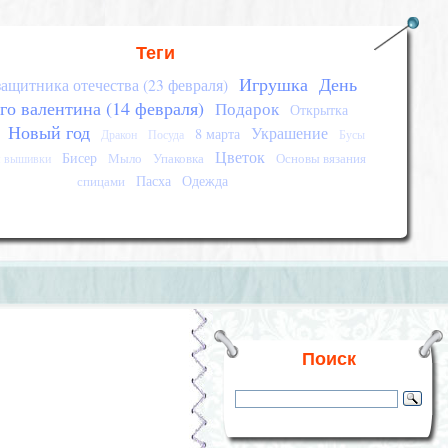
Теги
Игрушка
День
защитника отечества (23 февраля)
го валентина (14 февраля)
Подарок
Открытка
Новый год
Украшение
8 марта
Дракон
Посуда
Бусы
Цветок
Бисер
Мыло
Упаковка
Основы вязания
я вышивки
Пасха
Одежда
спицами
Поиск