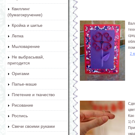
Квиллинг
(бумагокручение)
Вал
Кройка и шитье
тех
сре
Лепка
обл
Мыловарение
пом
2 
Не выбрасывай,
пригодится
Оригами
Папье-маше
Плетение и ткачество
Сде
Рисование
цве
Роспись
Как
1) 
Свечи своими руками
При
укр