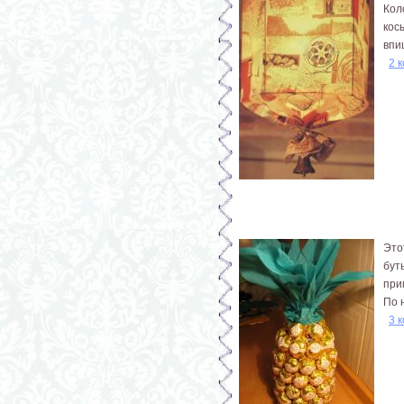
Кол
кос
впиш
2 
Это
бут
при
По 
3 