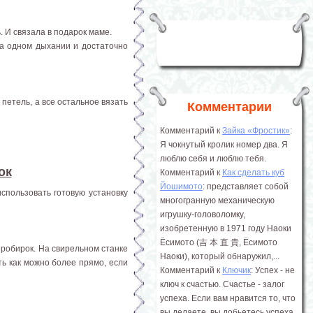
. И связала в подарок маме.
а одном дыхании и достаточно
петель, а все остальное вязать
Комментарии
Комментарий к
Зайка «Фростик»
:
Я чокнутый кролик номер два. Я
люблю себя и люблю тебя.
ок
Комментарий к
Как сделать куб
Йошимото
: представляет собой
спользовать готовую установку
многогранную механическую
игрушку-головоломку,
изобретенную в 1971 году Наоки
Ёсимото (吉 本 直 貴, Ёсимото
робирок. На свирельном станке
Наоки), который обнаружил,...
ь как можно более прямо, если
Комментарий к
Ключик
: Успех - не
ключ к счастью. Счастье - залог
успеха. Если вам нравится то, что
вы делаете, вы добьетесь успеха.