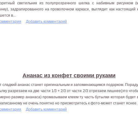
оритный светильник из полупрозрачного шелка с набивным рисунком (
ынку), задрапированного на проволочном каркасе, выглядит как настоящий
ется в...
комментария
Добавить комментарий
Ананас из конфет своими руками
т сладкий ананас станет оригинальным и запоминающимся подарком. Порадуй
ылку разрезаем на две части 1/3 + 2/3 от части 2/3 отрезаем лишнее(это чтоб
мерно размер ананаса) промазываем клеем ту часть бутылки которая будет в
написанному не очень понятно но присмотритесь к фото-может станет яснее.
комментария
Добавить комментарий