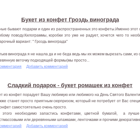
Букет из конфет Гроздь винограда
ные бывают подарки и один из распространенных это конфеты.Именно этот
юбому поводу.Килограммы, коробки это уже не радует, хочется чего то нео
арочный вариант: " Гроздь винограда"
тьев винограда я не нашла да и не беда ведь мы их можем вырезать сами, из
евянную веточку подходящей формы(мы просто...
комментария
Добавить комментарий
Сладкий подарок - букет ромашек из конфет
ет из конфет порадует Вашу любимую или любимого на День Святого Валентин
акже станет просто приятным сюрпризом, который не потребует от Вас спец
конфет самостоятельно очень просто.
 этого необходимо запастись конфетами, цветной бумагой, а лучше
стмассовыми или деревянными шпажками, ленточками и прочими декоративн
комментарий
Добавить комментарий