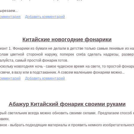
Вырезаем...
комментария
Добавить комментарий
Китайские новогодние фонарики
иант 1. Фонарики из бумаги не делали в детстве только самые ленивые из на
олам цветной стороной наружу, поперек сгиба сделать надрезы, разверн
алуйста, самый простой фонарик готов.
оскольку новогодняя ночь - самое чудесное время на свете, то простой фонар
 свечи, в вазу или в подстаканник. А совсем маленькие фонарики можно...
комментарий
Добавить комментарий
Абажур Китайский фонарик своими руками
рый светильник всегда можно обновить своими силами. Предлагаем способ 
овиях.
вное - выбрать подходящие материалы и проявить немного изобретательност