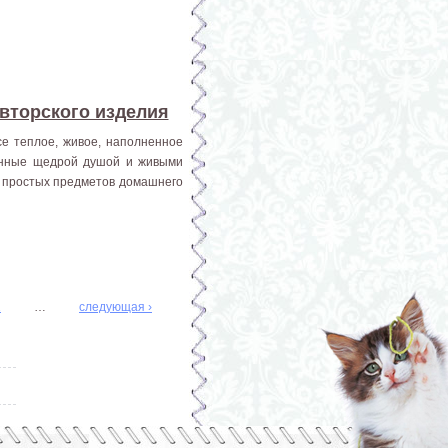
авторского изделия
се теплое, живое, наполненное
данные щедрой душой и живыми
 простых предметов домашнего
1
…
следующая ›