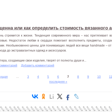
ценна или как определить стоимость вязанного 
нь стремится к жизни. Тенденция современного мира – нас притягивает в
овью. Недостаток любви в сердцах помогают восполнить предметы, соз
ами. Необыкновенно ценны для понимающих людей все вещи handmade – от
хода до экстравагантных одежд и аксессуаров.
тера, создающие свои изделия, творят от полноты души и...
комментарий
Добавить комментарий
дущая
…
3
4
5
6
7
8
9
10
1
последняя »