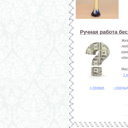
Ручная работа бес
Жиз
люб
рук
оби
Мас
1 
« первая
‹ преды
Страницы