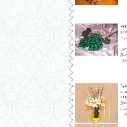
Раз
к л
под
Лис
Дер
2 
Бук
а т
из 
Для
пла
1 