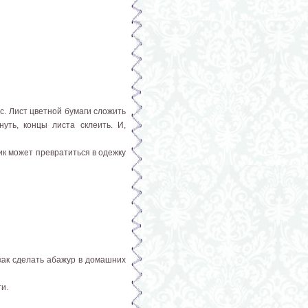
с. Лист цветной бумаги сложить
уть, концы листа склеить. И,
ик может превратиться в одежку
как сделать абажур в домашних
и.