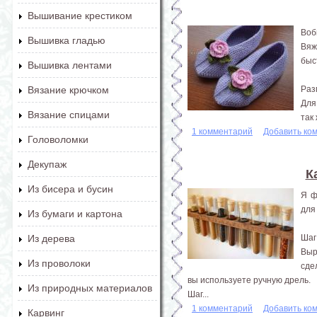
Вышивание крестиком
Воб
Вышивка гладью
Вяж
быс
Вышивка лентами
Раз
Вязание крючком
Для
Вязание спицами
так 
1 комментарий
Добавить ко
Головоломки
Декупаж
К
Из бисера и бусин
Я ф
для
Из бумаги и картона
Шаг
Из дерева
Выр
Из проволоки
сде
вы используете ручную дрель.
Из природных материалов
Шаг...
1 комментарий
Добавить ко
Карвинг