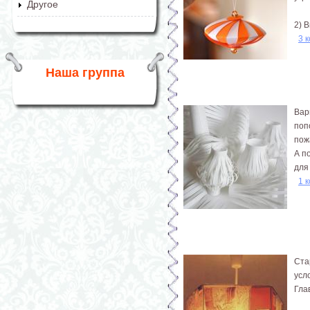
Другое
2) 
3 
Наша группа
Вар
поп
пож
А п
для
1 
Ста
усл
Гла