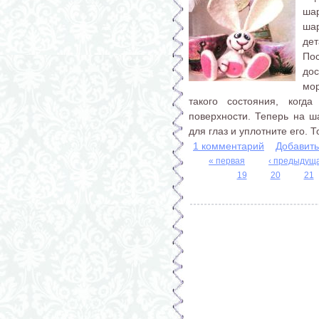
ша
ша
дет
По
до
мор
такого состояния, когд
поверхности. Теперь на 
для глаз и уплотните его. Т
1 комментарий
Добавит
« первая
‹ предыдущ
19
20
21
Страницы