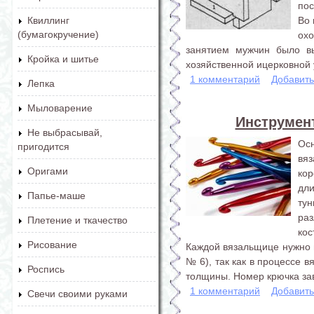
по
Во 
Квиллинг
(бумагокручение)
ох
занятием мужчин было в
Кройка и шитье
хозяйственной ицерковной у
1 комментарий
Добавит
Лепка
Мыловарение
Инструмен
Не выбрасывай,
Ос
пригодится
вя
Оригами
кор
дл
Папье-маше
ту
ра
Плетение и ткачество
кос
Рисование
Каждой вязальщице нужно 
№ 6), так как в процессе 
Роспись
толщины. Номер крючка зави
1 комментарий
Добавит
Свечи своими руками