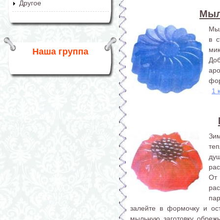
Другое
Мыл
Мыл
в с
ми
Наша группа
Доб
аро
фор
1 
Зим
теп
ду
рас
От
ра
па
залейте в формочку и ос
мыльную заготовку обрежь