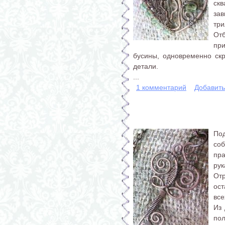
ск
за
три
Отб
пр
бусины, одновременно ск
детали.
...
1 комментарий
Добавит
По
со
пр
рук
Отр
ос
все
Из 
по