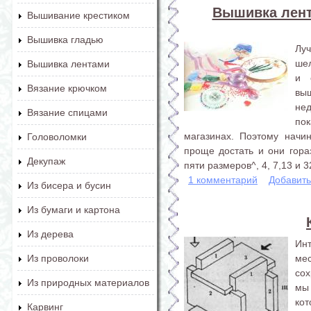
Вышивка лент
Вышивание крестиком
Вышивка гладью
Лу
шел
Вышивка лентами
и 
Вязание крючком
выш
нед
Вязание спицами
по
магазинах. Поэтому начи
Головоломки
проще достать и они гор
Декупаж
пяти размеров^, 4, 7,13 и 
1 комментарий
Добавит
Из бисера и бусин
Из бумаги и картона
Из дерева
Ин
мес
Из проволоки
со
Из природных материалов
мы
кот
Карвинг