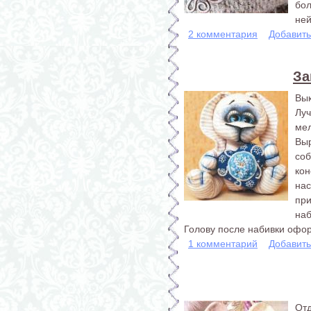
бол
ней
2 комментария
Добавит
За
Вы
Лу
мел
Вы
соб
кон
нас
пр
наб
Голову после набивки оформ
1 комментарий
Добавит
От