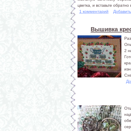
цветка, и вставьте обратно в
1 комментарий
Добавит
Вышивка крес
Раз
Опи
2 н
Го
кр
изн
Сх
До
От
на
об
се