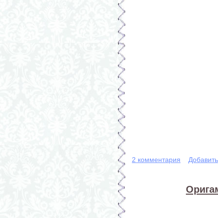
2 комментария
Добавит
Орига