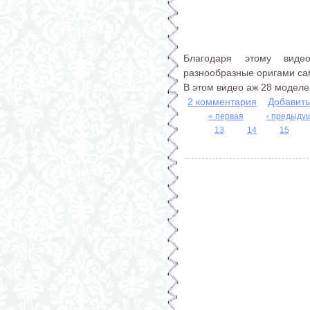
Благодаря этому виде
разнообразные оригами са
В этом видео аж 28 моделе
2 комментария
Добавит
« первая
‹ предыду
Страницы
13
14
15