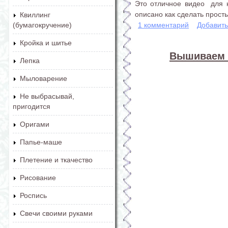
Это отличное видео для 
описано как сделать прост
Квиллинг
1 комментарий
Добавит
(бумагокручение)
Кройка и шитье
Вышиваем л
Лепка
Мыловарение
Не выбрасывай,
пригодится
Оригами
Папье-маше
Плетение и ткачество
Рисование
Роспись
Свечи своими руками