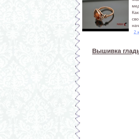
ме
Ка
св
нач
2 
Вышивка гладь