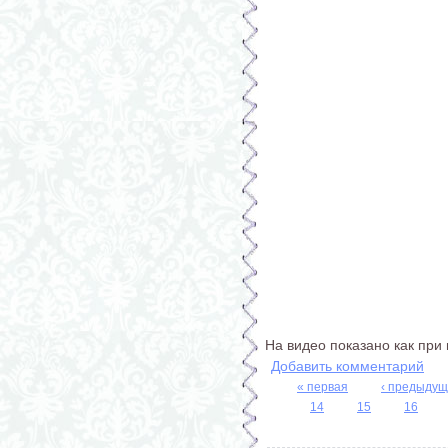
На видео показано как при
Добавить комментарий
« первая
‹ предыду
Страницы
14
15
16