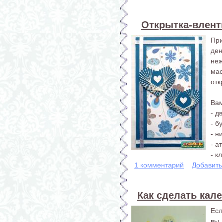
Открытка-вленти
При
де
неж
ма
отк
Вам
- д
- б
- н
- а
- кл
1 комментарий
Добавит
Как сделать кал
Есл
вы