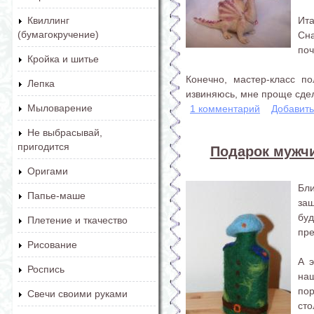
Ита
Квиллинг
(бумагокручение)
Сн
поч
Кройка и шитье
Конечно, мастер-класс п
Лепка
извиняюсь, мне проще сдел
Мыловарение
1 комментарий
Добавит
Не выбрасывай,
пригодится
Подарок мужчи
Оригами
Бли
Папье-маше
за
бу
Плетение и ткачество
пре
Рисование
А э
Роспись
на
пор
Свечи своими руками
сто