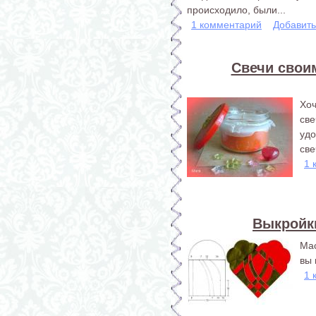
происходило, были...
1 комментарий
Добавит
Свечи свои
Хо
св
уд
све
1 
Выкройк
Мас
вы
1 