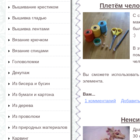
Плетём чело
Вышивание крестиком
С с
Вышивка гладью
ма
был
Вышивка лентами
:)
Вязание крючком
В э
Вязание спицами
по
чел
Головоломки
Декупаж
Вы сможете использовать
элемента.
Из бисера и бусин
Вам...
Из бумаги и картона
1 комментарий
Добавит
Из дерева
Из проволоки
Ненси
Из природных материалов
Дра
30 
Карвинг