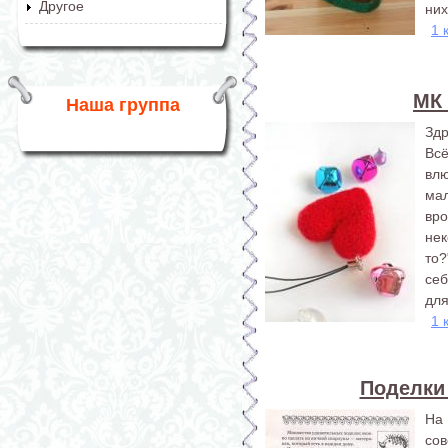
Другое
них
1 
МК 
Наша группа
Здр
Вс
вл
ма
вро
нек
то?
себ
для
1 
Поделки
На 
со