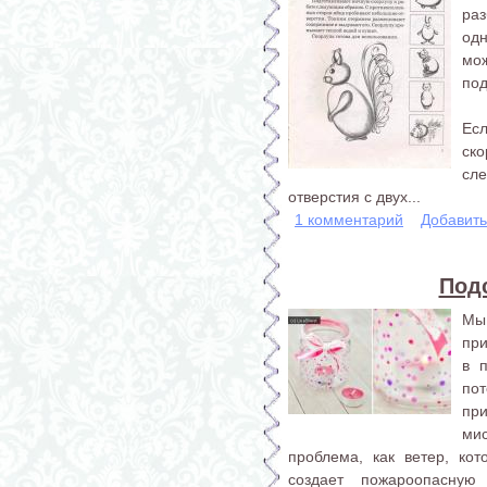
ра
од
мо
по
Ес
ск
сл
отверстия с двух...
1 комментарий
Добавит
Подс
Мы
при
в 
по
пр
ми
проблема, как ветер, ко
создает пожароопасную