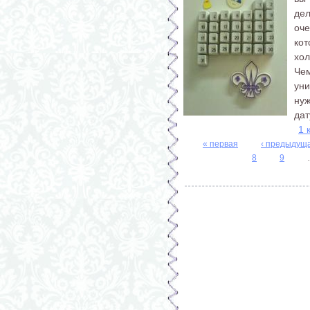
де
оч
ко
хол
Че
уни
нуж
дат
1 
« первая
‹ предыдущ
Страницы
8
9