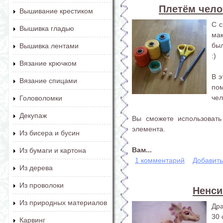
Плетём чело
Вышивание крестиком
С с
Вышивка гладью
ма
был
Вышивка лентами
:)
Вязание крючком
В э
Вязание спицами
по
чел
Головоломки
Декупаж
Вы сможете использовать
элемента.
Из бисера и бусин
Вам...
Из бумаги и картона
1 комментарий
Добавит
Из дерева
Из проволоки
Ненси
Из природных материалов
Дра
30 
Карвинг