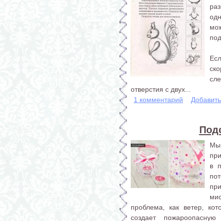
ра
од
мо
по
Ес
ск
сл
отверстия с двух...
1 комментарий
Добавит
Подс
Мы
при
в 
по
пр
ми
проблема, как ветер, ко
создает пожароопасную