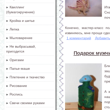
Ита
Квиллинг
(бумагокручение)
Сн
поч
Кройка и шитье
Конечно, мастер-класс п
Лепка
извиняюсь, мне проще сдел
Мыловарение
1 комментарий
Добавит
Не выбрасывай,
пригодится
Подарок мужчи
Оригами
Бли
Папье-маше
за
бу
Плетение и ткачество
пре
Рисование
А э
Роспись
на
пор
Свечи своими руками
сто