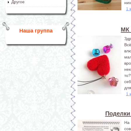
Другое
них
1 
МК 
Наша группа
Здр
Вс
вл
ма
вро
нек
то?
себ
для
1 
Поделки
На 
со