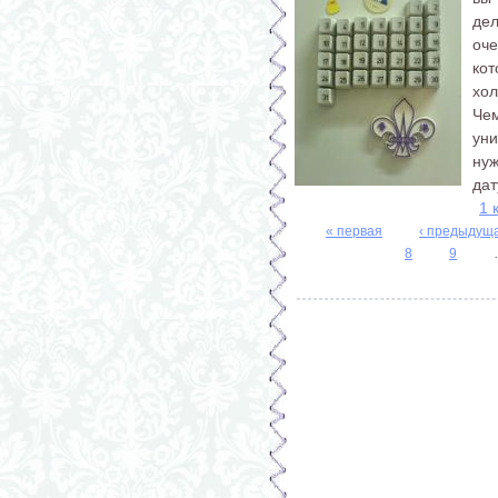
де
оч
ко
хол
Че
уни
нуж
дат
1 
« первая
‹ предыдущ
Страницы
8
9