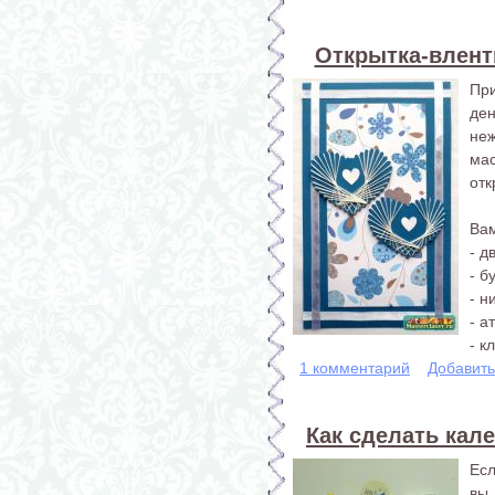
Открытка-вленти
При
де
неж
ма
отк
Вам
- д
- б
- н
- а
- кл
1 комментарий
Добавит
Как сделать кал
Есл
вы