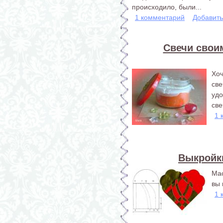
происходило, были...
1 комментарий
Добавит
Свечи свои
Хо
св
уд
све
1 
Выкройк
Мас
вы
1 