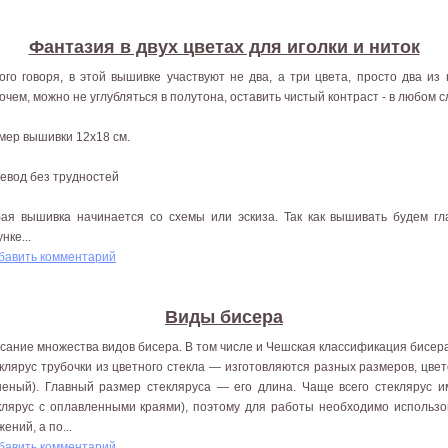
Фантазия в двух цветах для иголки и ниток
ого говоря, в этой вышивке участвуют не два, а три цвета, просто два из
очем, можно не углубляться в полутона, оставить чистый контраст - в любом с
мер вышивки 12x18 см.
евод без трудностей
ая вышивка начинается со схемы или эскиза. Так как вышивать будем гла
нке...
бавить комментарий
Виды бисера
сание множества видов бисера. В том числе и Чешская классификация бисера
клярус трубочки из цветного стекла — изготовляются разных размеров, цвет
неный). Главный размер стекляруса — его длина. Чаще всего стеклярус и
клярус с оплавленными краями), поэтому для работы необходимо использо
ений, а по...
бавить комментарий