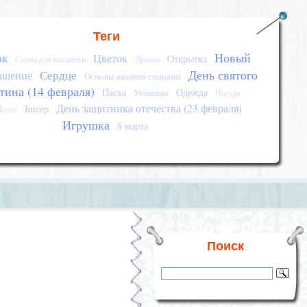
Теги
Новый
ок
Цветок
Открытка
Схема для вышивки
Дракон
День святого
Сердце
ашение
Основы вязания спицами
тина (14 февраля)
Пасха
Одежда
Упаковка
Посуда
День защитника отечества (23 февраля)
Бисер
Бусы
Игрушка
8 марта
Поиск