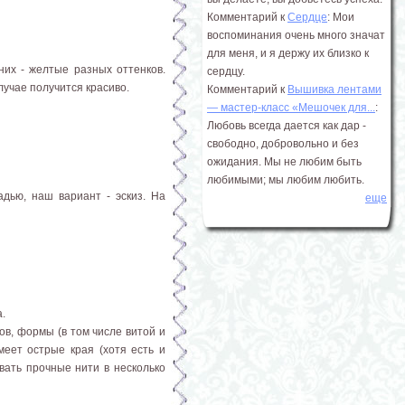
Комментарий к
Сердце
: Мои
воспоминания очень много значат
для меня, и я держу их близко к
 них - желтые разных оттенков.
сердцу.
лучае получится красиво.
Комментарий к
Вышивка лентами
― мастер-класс «Мешочек для...
:
Любовь всегда дается как дар -
свободно, добровольно и без
ожидания. Мы не любим быть
любимыми; мы любим любить.
дью, наш вариант - эскиз. На
еще
.
ов, формы (в том числе витой и
меет острые края (хотя есть и
вать прочные нити в несколько