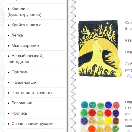
Квиллинг
(бумагокручение)
Стр
Кройка и шитье
Впр
Лепка
Раз
Мыловарение
Пер
Не выбрасывай,
пригодится
Люб
рису
Оригами
До
Папье-маше
Плетение и ткачество
Опи
Рисование
Сте
Роспись
гра
сте
Свечи своими руками
слож
До