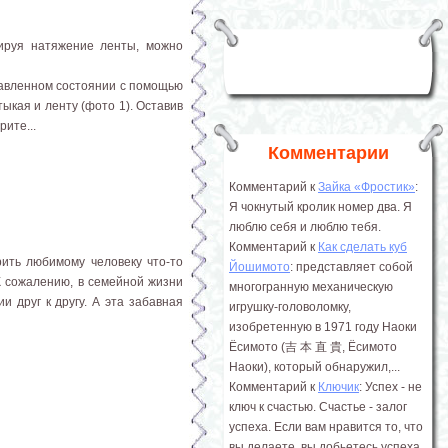
ируя натяжение ленты, можно
равленном состоянии с помощью
тыкая и ленту (фото 1). Оставив
ите...
Комментарии
Комментарий к
Зайка «Фростик»
:
Я чокнутый кролик номер два. Я
люблю себя и люблю тебя.
Комментарий к
Как сделать куб
рить любимому человеку что-то
Йошимото
: представляет собой
К сожалению, в семейной жизни
многогранную механическую
и друг к другу. А эта забавная
игрушку-головоломку,
изобретенную в 1971 году Наоки
Ёсимото (吉 本 直 貴, Ёсимото
Наоки), который обнаружил,...
Комментарий к
Ключик
: Успех - не
ключ к счастью. Счастье - залог
успеха. Если вам нравится то, что
вы делаете, вы добьетесь успеха.