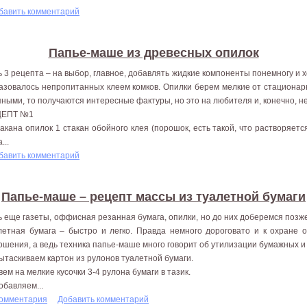
бавить комментарий
Папье-маше из древесных опилок
ь 3 рецепта – на выбор, главное, добавлять жидкие компоненты понемногу и
азовалось непропитанных клеем комков. Опилки берем мелкие от стационар
пными, то получаются интересные фактуры, но это на любителя и, конечно, не
ЦЕПТ №1
такана опилок 1 стакан обойного клея (порошок, есть такой, что растворяетс
...
бавить комментарий
Папье-маше – рецепт массы из туалетной бумаги
ь еще газеты, оффисная резанная бумага, опилки, но до них доберемся поз
летная бумага – быстро и легко. Правда немного дороговато и к охране
ошения, а ведь техника папье-маше много говорит об утилизации бумажных и
Вытаскиваем картон из рулонов туалетной бумаги.
Рвем на мелкие кусочки 3-4 рулона бумаги в тазик.
обавляем...
комментария
Добавить комментарий