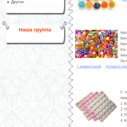
Другое
Наша группа
Наз
Бис
Бис
Его
бис
Он 
1 комментарий
Добавить ко
С т
нра
1. 
2. 
3. 
4. 
...