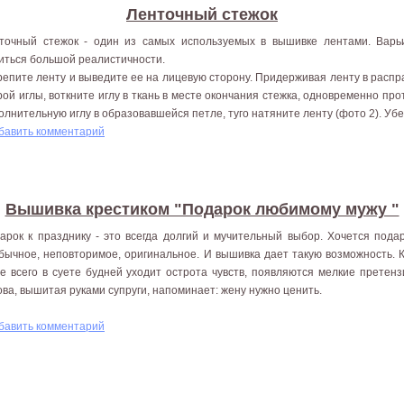
Ленточный стежок
точный стежок - один из самых используемых в вышивке лентами. Варь
иться большой реалистичности.
репите ленту и выведите ее на лицевую сторону. Придерживая ленту в расп
рой иглы, воткните иглу в ткань в месте окончания стежка, одновременно про
олнительную иглу в образовавшейся петле, туго натяните ленту (фото 2). Убер
бавить комментарий
Вышивка крестиком "Подарок любимому мужу "
арок к празднику - это всегда долгий и мучительный выбор. Хочется пода
бычное, неповторимое, оригинальное. И вышивка дает такую возможность. 
е всего в суете будней уходит острота чувств, появляются мелкие претензи
ова, вышитая руками супруги, напоминает: жену нужно ценить.
бавить комментарий