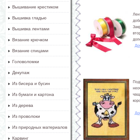
Вышивание крестиком
Лен
Вышивка гладью
доб
Зак
Вышивка лентами
вто
доп
Вязание крючком
До
Вязание спицами
Головоломки
Декупаж
Под
Из бисера и бусин
нео
Из бумаги и картона
чащ
кор
Из дерева
До
Из проволоки
Из природных материалов
Карвинг