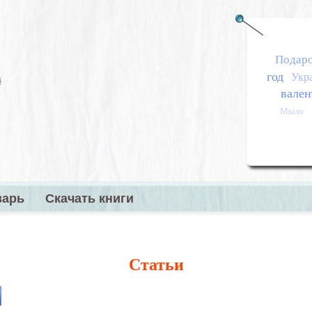
Подар
год
Укр
вален
Мыло
варь
Скачать книги
меню
Статьи