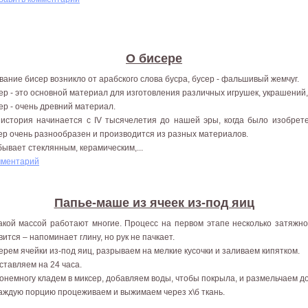
О бисере
вание бисер возникло от арабского слова бусра, бусер - фальшивый жемчуг.
ер - это основной материал для изготовления различных игрушек, украшений,
ер - очень древний материал.
 история начинается с IV тысячелетия до нашей эры, когда было изобрет
ер очень разнообразен и производится из разных материалов.
бывает стеклянным, керамическим,...
мментарий
Папье-маше из ячеек из-под яиц
акой массой работают многие. Процесс на первом этапе несколько затяжно
вится – напоминает глину, но рук не пачкает.
Берем ячейки из-под яиц, разрываем на мелкие кусочки и заливаем кипятком.
Оставляем на 24 часа.
Понемногу кладем в миксер, добавляем воды, чтобы покрыла, и размельчаем д
Каждую порцию процеживаем и выжимаем через х\б ткань.