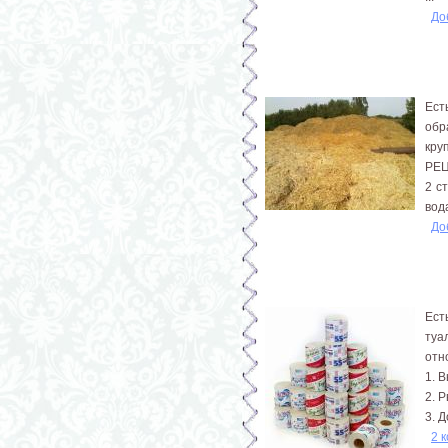
До
Ест
обр
кру
РЕ
2 с
вода
До
Ест
туа
отн
1. 
2. 
3. Д
2 