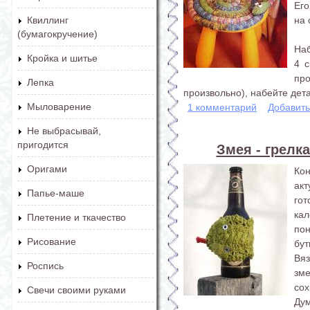
Его
на 
Квиллинг
(бумагокручение)
Наб
Кройка и шитье
4 с
пр
Лепка
произвольно), набейте дета
Мыловарение
1 комментарий
Добавит
Не выбрасывай,
пригодится
Змея - грелк
Оригами
Ко
акт
Папье-маше
го
кал
Плетение и ткачество
по
Рисование
бут
Вя
Роспись
зм
сох
Свечи своими руками
Дум