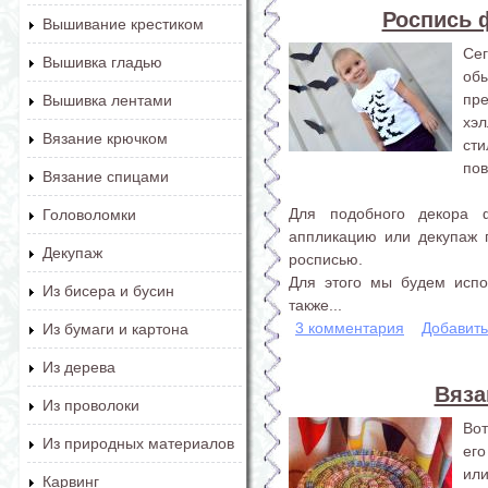
Роспись 
Вышивание крестиком
Се
Вышивка гладью
об
пр
Вышивка лентами
хэ
Вязание крючком
ст
пов
Вязание спицами
Для подобного декора 
Головоломки
аппликацию или декупаж 
Декупаж
росписью.
Для этого мы будем испо
Из бисера и бусин
также...
3 комментария
Добавит
Из бумаги и картона
Из дерева
Вяза
Из проволоки
Вот
Из природных материалов
его
или
Карвинг