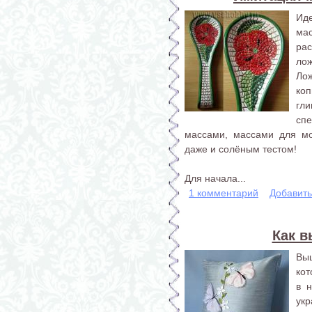
Ид
мас
рас
лож
Ло
коп
гл
сп
массами, массами для мо
даже и солёным тестом!
Для начала...
1 комментарий
Добавит
Как 
Вы
ко
в 
ук