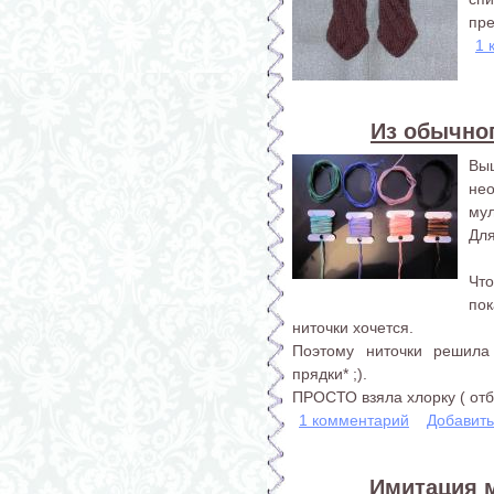
пре
1 
Из обычно
Вы
не
мул
Для
Что
пок
ниточки хочется.
Поэтому ниточки решила 
прядки* ;).
ПРОСТО взяла хлорку ( отбе
1 комментарий
Добавит
Имитация 