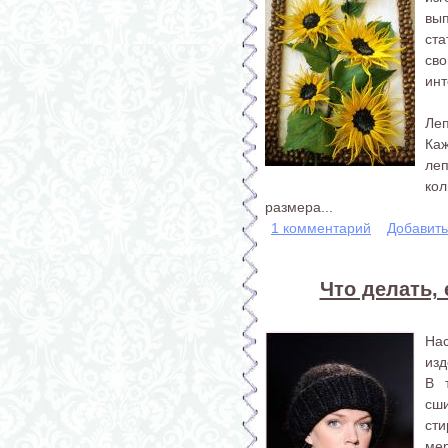
вы
ст
св
инт
Леп
Ка
леп
кол
размера...
1 комментарий
Добавит
Что делать, 
Нас
изд
В 
сш
сти
мер