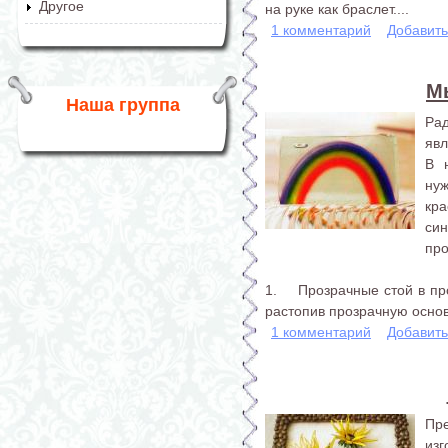
Другое
на руке как браслет....
1 комментарий
Добавит
М
Наша группа
Ра
явл
В 
нуж
кра
си
про
1. Прозрачные стой в про
растопив прозрачную основу
1 комментарий
Добавит
Пр
из