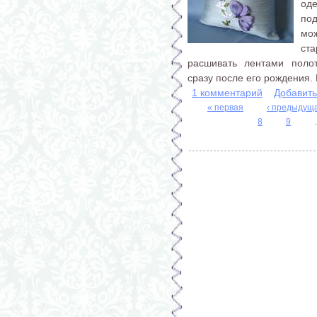
од
под
мож
ст
расшивать лентами полот
сразу после его рождения. 
1 комментарий
Добавит
« первая
‹ предыдущ
8
9
Страницы