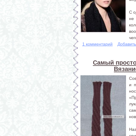
С о
не
ко
воо
чего
1 комментарий
Добавит
Самый просто
Вязани
Сов
и 
нос
«П
лу
сам
нов
На
сп