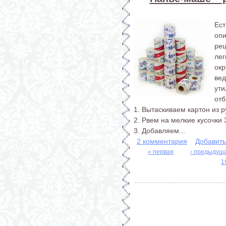
Ес
опи
рец
лег
ок
ве
ут
отб
1. Вытаскиваем картон из 
2. Рвем на мелкие кусочки 
3. Добавляем...
2 комментария
Добавит
« первая
‹ предыдущ
1
Страницы