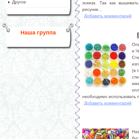
Другое
эскиза. Так как вышиват
рисунке...
Добавить комментарий
Наша группа
Опи
и Ч
Ст
изг
(в 
сте
им
оп
необходимо использовать п
Добавить комментарий
На
бус