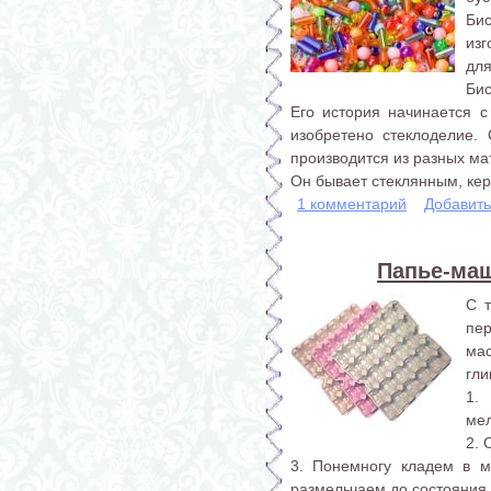
Би
из
для
Бис
Его история начинается с
изобретено стеклоделие.
производится из разных ма
Он бывает стеклянным, кер
1 комментарий
Добавит
Папье-маш
С 
пе
ма
гли
1.
мел
2. 
3. Понемногу кладем в м
размельчаем до состояния