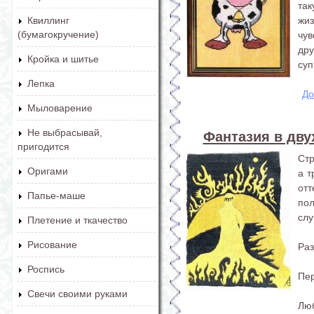
та
жиз
Квиллинг
(бумагокручение)
чу
дру
Кройка и шитье
суп
Лепка
До
Мыловарение
Не выбрасывай,
Фантазия в дву
пригодится
Стр
Оригами
а т
от
Папье-маше
пол
слу
Плетение и ткачество
Рисование
Раз
Роспись
Пер
Свечи своими руками
Лю