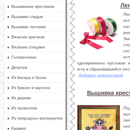
Ле
Вышивание крестиком
Ле
Вышивка гладью
ис
на
Вышивка лентами
реа
Вязание крючком
За
ст
Вязание спицами
со
иг
Головоломки
одновременно протыкая и
Декупаж
иглу в образовавшейся петл
Добавить комментарий
Из бисера и бусин
Из бумаги и картона
Вышивка крес
Из дерева
По
Из проволоки
му
Из природных материалов
лю
не
Карвинг