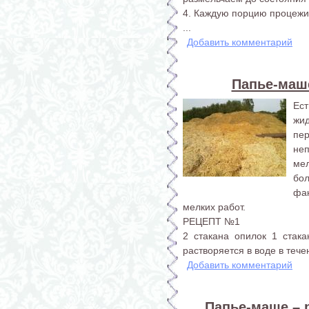
4. Каждую порцию процежив
...
Добавить комментарий
Папье-маш
Ест
жи
пе
не
ме
бо
фак
мелких работ.
РЕЦЕПТ №1
2 стакана опилок 1 стака
растворяется в воде в тече
Добавить комментарий
Папье-маше – 