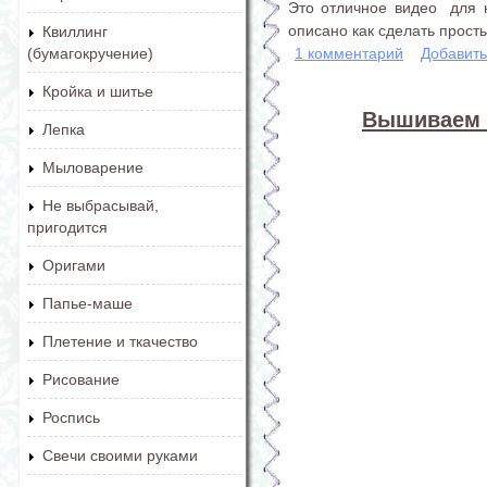
Это отличное видео для 
описано как сделать прост
Квиллинг
1 комментарий
Добавит
(бумагокручение)
Кройка и шитье
Вышиваем л
Лепка
Мыловарение
Не выбрасывай,
пригодится
Оригами
Папье-маше
Плетение и ткачество
Рисование
Роспись
Свечи своими руками