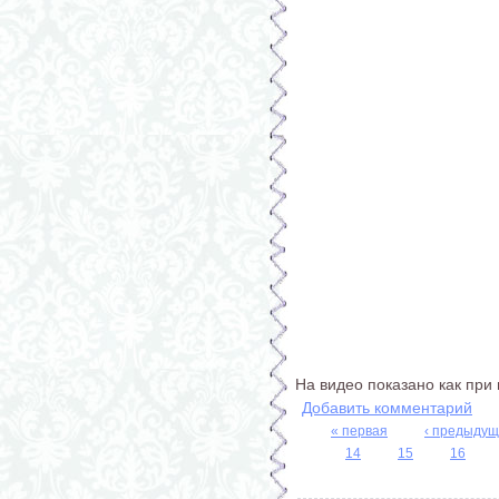
На видео показано как при
Добавить комментарий
« первая
‹ предыду
Страницы
14
15
16