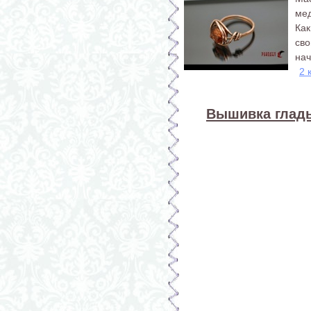
ме
Ка
св
нач
2 
Вышивка гладь