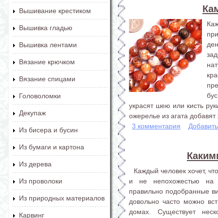
Ка
Вышивание крестиком
Ка
Вышивка гладью
пр
де
Вышивка лентами
зад
Вязание крючком
нат
кр
Вязание спицами
пр
бу
Головоломки
украсят шею или кисть рук
Декупаж
ожерелье из агата добавят 
3 комментария
Добавит
Из бисера и бусин
Из бумаги и картона
Каким
Из дерева
Каждый человек хочет, ч
и не непохожестью на 
Из проволоки
правильно подобранные витр
Из природных материалов
довольно часто можно встр
домах. Существует неск
Карвинг