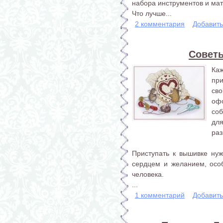
набора инструментов и ма
Что лучше...
2 комментария
Добавит
Совет
Ка
пр
сво
оф
со
дл
раз
Приступать к вышивке нуж
сердцем и желанием, особ
человека.
...
1 комментарий
Добавит