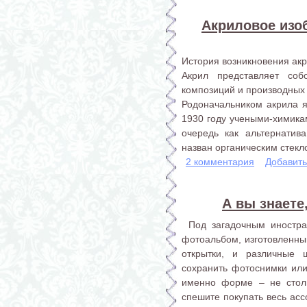
Акриловое изо
История возникновения ак
Акрил представляет со
композиций и производных 
Родоначальником акрила я
1930 году учеными-химика
очередь как альтернатив
назван органическим стекл
2 комментария
Добавит
А вы знаете
Под загадочным иностра
фотоальбом, изготовленный
открытки, и различные ш
сохранить фотоснимки или
именно форме – не стол
спешите покупать весь асс