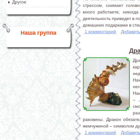
Другое
стрессом, снимает голов
много работаете, никогда
деятельность приведет в п
домашних подарками в стил
1 комментарий
Добавит
Наша группа
Дра
Др
ка
не
На
нег
На
– 
см
раз
раковины. Дракон обязат
жемчужиной – символом дух
1 комментарий
Добавит