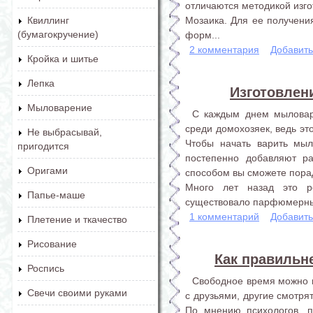
отличаются методикой изго
Мозаика. Для ее получени
Квиллинг
(бумагокручение)
форм...
2 комментария
Добавит
Кройка и шитье
Лепка
Изготовлен
Мыловарение
С каждым днем мыловар
среди домохозяек, ведь эт
Не выбрасывай,
Чтобы начать варить мыл
пригодится
постепенно добавляют ра
Оригами
способом вы сможете пора
Много лет назад это р
Папье-маше
существовало парфюмерных 
1 комментарий
Добавит
Плетение и ткачество
Рисование
Как правильн
Роспись
Свободное время можно п
Свечи своими руками
с друзьями, другие смотря
По мнению психологов, п